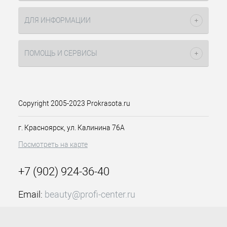
добавляет текстуру волосам. Спрей
деликатно воздействует на волосы,
ДЛЯ ИНФОРМАЦИИ
не повреждая их структуру,
благодаря уникальной формуле с
активными компонентами, такими
ПОМОЩЬ И СЕРВИСЫ
как экстракт водорослей и кокоса.
Подходит для создания любых
стилей, от легких волн до более
структурированных причесок.
Применение: Нанести спрей на
Copyright 2005-2023 Prokrasota.ru
чистые, слегка подсушенные волосы,
распределить по длине волос и
г. Красноярск, ул. Калинина 76А
приступить к укладке.
Посмотреть на карте
+7 (902) 924-36-40
Email:
beauty@profi-center.ru
График работы Пн-Пт: с 9:00 до 18:00 (GMT+7
Красноярск)