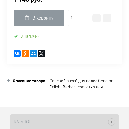
В корзину
В наличии
+
Описание товара:
Солевой спрей для волос Constant
Delight Barber - средство для
ежедневной укладки волос с
увлажняющими и защитными
свойствами. Спрей с легкой
фиксацией создан для поддержания
здорового внешнего вида и мягкости
КАТАЛОГ
волос при постоянной укладке,