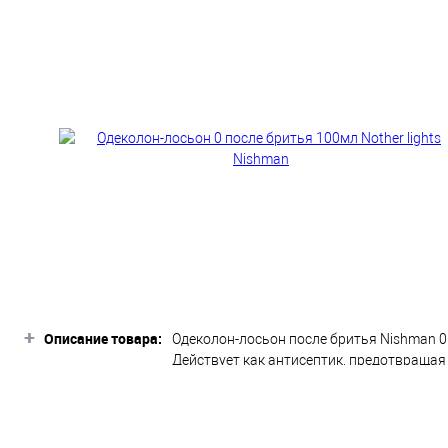
+
Описание товара:
Одеколон-лосьон после бритья Nishman 0 N
Действует как антисептик, предотвращая
позволяет с легкостью наносить одеколо
свежести. Применение одеколона-лосьона 
одеколона, избегая области вокруг глаз.