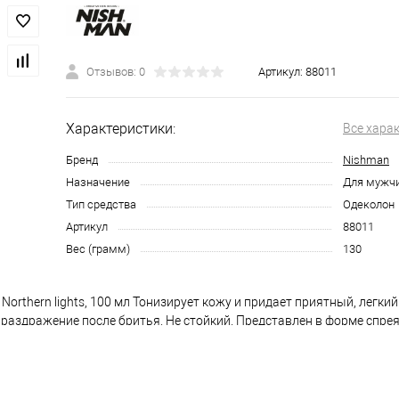
Отзывов: 0
Артикул:
88011
Характеристики:
Все хара
Бренд
Nishman
Назначение
Для мужч
Тип средства
Одеколон
Артикул
88011
Вес (грамм)
130
orthern lights, 100 мл Тонизирует кожу и придает приятный, легкий
 раздражение после бритья. Не стойкий. Представлен в форме спре
н. Подходит для нормального и жирного типов кожи. Создает чувст
после бритья Nishman 0 Northern lights, 100 мл Нанести необходим