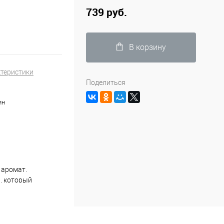
739 руб.
В корзину
ктеристики
Поделиться
ин
 аромат.
я, который
во комфорта и
ое количество