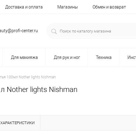
Доставка и оплата
Магазины
Обмен и возврат
auty@profi-center.ru
Для макияжа
Для рук и ног
Техника
Инс
тья 100мл Nother lights Nishman
 Nother lights Nishman
ХАРАКТЕРИСТИКИ