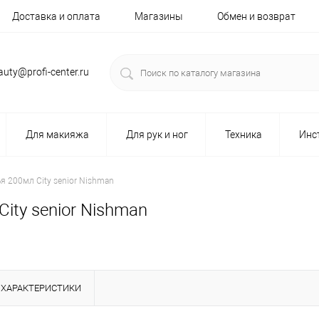
Доставка и оплата
Магазины
Обмен и возврат
auty@profi-center.ru
Для макияжа
Для рук и ног
Техника
Инс
я 200мл City senior Nishman
ity senior Nishman
ХАРАКТЕРИСТИКИ