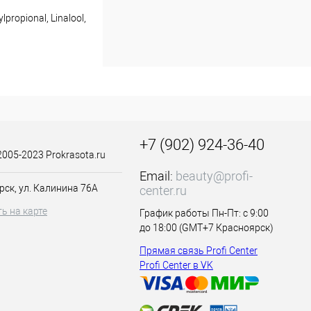
едотвращает
lpropional, Linalool,
 оставляет
тельным эффектом.
+7 (902) 924-36-40
2005-2023 Prokrasota.ru
Email:
beauty@profi-
рск, ул. Калинина 76А
center.ru
ь на карте
График работы Пн-Пт: с 9:00
до 18:00 (GMT+7 Красноярск)
Прямая связь Profi Center
Profi Center в VK