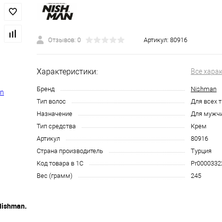
Отзывов: 0
Артикул:
80916
Характеристики:
Все хара
Бренд
Nishman
Тип волос
Для всех 
Назначение
Для мужч
Тип средства
Крем
Артикул
80916
Страна производитель
Турция
Код товара в 1С
Pr0000332
Вес (грамм)
245
 Nishman.
бритья? Тогда Nishman - это то, что вам нужно! Облегченная форм