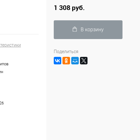
1 308 руб.
В корзину
ктеристики
Поделиться
типов
ин
26
ула с кремовой