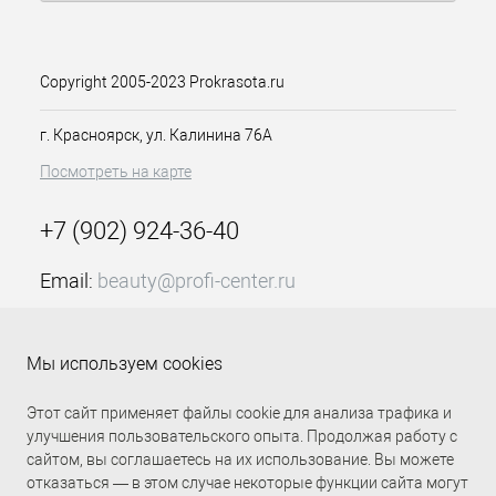
смягчает бороду и щетину
идеален для точных контуров и
линий
увлажняет кожу
Copyright 2005-2023 Prokrasota.ru
препятствует раздражению
г. Красноярск, ул. Калинина 76А
Применение:
перед началом
Посмотреть на карте
бритья мягкими массирующими
движениями нанесите небольшое
+7 (902) 924-36-40
количество геля на кожу (на область
роста волос).
Email:
beauty@profi-center.ru
График работы Пн-Пт: с 9:00 до 18:00 (GMT+7
Аромат:
energizing
Красноярск)
Средство представлено в объеме:
Мы используем cookies
4
00 ml
Прямая связь Profi Center
Profi Center в VK
Подходит для всех типов кожи.
Этот сайт применяет файлы cookie для анализа трафика и
улучшения пользовательского опыта. Продолжая работу с
сайтом, вы соглашаетесь на их использование. Вы можете
отказаться — в этом случае некоторые функции сайта могут