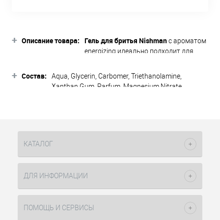
+
Описание товара:
Гель для бритья Nishman
с ароматом
energizing идеально подходит для
всех типов кожи. Смягчает щетину и
бороду, обеспечивает безупречное
+
Состав:
Aqua, Glycerin, Carbomer, Triethanolamine,
скольжение бритвы, повторяя точные
Xanthan Gum, Parfum, Magnesium Nitrate,
контуры линий, Увлажняет и
Methylchloroisothiazolinone,
предотвращает раздражение. Не
Methylisothiazolinone, Magnesium Chloride, CI
вспенивается, оставляя за собой
42090
долгое ощущение увлажненности.
Обладает приятным ароматом.
КАТАЛОГ
Преимущества:
абсолютно прозрачный
ДЛЯ ИНФОРМАЦИИ
не вспенивается
долго не высыхает
легко наносится
ПОМОЩЬ И СЕРВИСЫ
идеальное скольжение бритвы