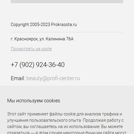
эффектный вид. Незаменимый
помощник как для создания
аккуратных стайлингов, так и для
умелого формирования
Copyright 2005-2023 Prokrasota.ru
растрепанных, неординарных
образов.
г. Красноярск, ул. Калинина 76А
Способ применения
Небольшое количество продукта
Посмотреть на карте
распределить по волосам, придать
желаемую форму.
+7 (902) 924-36-40
Email:
beauty@profi-center.ru
График работы Пн-Пт: с 9:00 до 18:00 (GMT+7
Красноярск)
Мы используем cookies
Прямая связь Profi Center
Profi Center в VK
Этот сайт применяет файлы cookie для анализа трафика и
улучшения пользовательского опыта. Продолжая работу с
сайтом, вы соглашаетесь на их использование. Вы можете
отказаться — в этом случае некоторые функции сайта могут