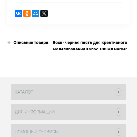
+
Описание товара:
Воск- черная паста для креативного
моделирования волос 100 мл Barber
Constant Delight
Описание товара
Воск-паста инструмент творческого
моделирования, который
подчеркивает не только форму и
КАТАЛОГ
текстуру прически, но и создает
неповторимый стиль. Обладает
высокой фиксацией, при этом
ДЛЯ ИНФОРМАЦИИ
оставляя возможность создания
утонченных структурных укладок и
легко разбиваясь для того, чтобы
ПОМОЩЬ И СЕРВИСЫ
придать волосам беззаботный и