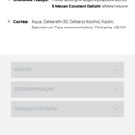
5 Масел Constant Delight
эффективное
средство для создания естественного
или более решительного образа.
+
Состав:
Aqua, Ceteareth-30, Cetearyl Alcohol, Kaolin,
Податливая консистенция мягко
Petrolatum, Cera microcristallina, Ozokerite, VP/VA
наносится на волосы, позволяя легко
Copolymer, Parfum, Phenoxyethanol, Imidazolidinyl
моделировать укладку и надежно
urea, Methylparaben, Disodium EDTA,
фиксировать ее. Драгоценные масла,
Ethylparaben, Butylparaben, Citric Acid, Limonene,
входящие в состав, питают волосы и
Propylparaben, Citronellal, Hexyl Hinnamal,
восстанавливают их жизненную силу,
Coumarin, Geraniol.
энергию и блеск. Средство не
утяжеляет и не загрязняет волосы.
КАТАЛОГ
средняя.
Степень фиксации:
ДЛЯ ИНФОРМАЦИИ
Подходит для всех типов волос.
Активные компоненты:
ПОМОЩЬ И СЕРВИСЫ
Формула из «5 Магических
Масел» (Арганы, Макадамии,
Хлопка,