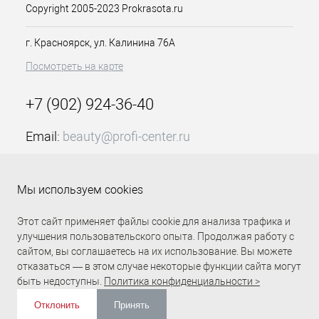
Жожоба, Авокадо)
дарит
Copyright 2005-2023 Prokrasota.ru
волосам максимально
эффективный уход. Придает им
г. Красноярск, ул. Калинина 76А
видимую гладкость и мягкое
сияние, защищает от
Посмотреть на карте
термических повреждений,
облегчает укладку локонов
+7 (902) 924-36-40
Средство представлено в объеме:
Email:
beauty@profi-center.ru
100 мл
График работы Пн-Пт: с 9:00 до 18:00 (GMT+7
Способ применения:
нанесите на
Красноярск)
влажные или сухие волосы, закончите
Мы используем cookies
Прямая связь Profi Center
Profi Center в VK
укладку.
Этот сайт применяет файлы cookie для анализа трафика и
улучшения пользовательского опыта. Продолжая работу с
сайтом, вы соглашаетесь на их использование. Вы можете
отказаться — в этом случае некоторые функции сайта могут
быть недоступны.
Политика конфиденциальности >
Отклонить
Принять