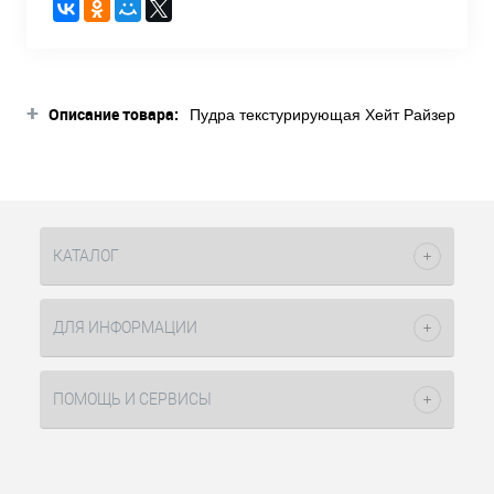
+
Описание товара:
Пудра текстурирующая Хейт Райзер
7гр Стайл Линк Matrix используется
для создания прикорневого объема.
Представлена в профессиональной
серии, состоящей из продуктов для
создания основы для укладки
текстуры или закрепления. В составе
КАТАЛОГ
содержатся современные полимеры
и акрилаты в формате пудры,
которая превращается в бесцветное
ДЛЯ ИНФОРМАЦИИ
вещество при взаимодействии с
кожей головы или пальцев рук. На
воздухе фиксирующие агенты
ПОМОЩЬ И СЕРВИСЫ
застывают и позволяют создавать
объем на длительное время.
Отличительная особенность этого
укладочного средства – наличие