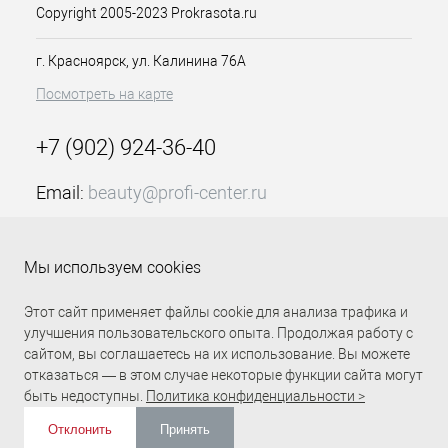
подвижности у волос, после
Copyright 2005-2023 Prokrasota.ru
фиксации, легкость смены образа,
отсутствие липкости, склеенности.
г. Красноярск, ул. Калинина 76А
Пудра текстурирующая Height Riser
Посмотреть на карте
7гр Style Link Матрикс удобна в
использовании, а ее расход
происходит очень экономично.
+7 (902) 924-36-40
Особенности продукта:
Email:
beauty@profi-center.ru
Серия Style Link
График работы Пн-Пт: с 9:00 до 18:00 (GMT+7
Подходит для любого типа
Красноярск)
волос
Мы используем cookies
Имеет сильную степень
Прямая связь Profi Center
Profi Center в VK
фиксации, 3
Этот сайт применяет файлы cookie для анализа трафика и
Создает прикорневой объем
улучшения пользовательского опыта. Продолжая работу с
В состав входят полимеры и
сайтом, вы соглашаетесь на их использование. Вы можете
акрилаты, а также смягчающие
отказаться — в этом случае некоторые функции сайта могут
компоненты
быть недоступны.
Политика конфиденциальности >
Не сушит волосы
Не утяжеляет
Отклонить
Принять
Профессиональное средство