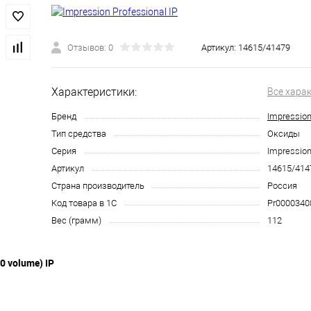
Отзывов: 0
Артикул:
14615/41479
Характеристики:
Все хара
Бренд
Impression
Тип средства
Оксиды
Серия
Impression
Артикул
14615/414
Страна производитель
Россия
Код товара в 1С
Pr0000340
Вес (грамм)
112
0 volume) IP
ofessional.