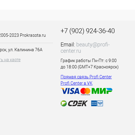
ofessional, для
+7 (902) 924-36-40
2005-2023 Prokrasota.ru
ляющей эмульсии).
Email:
beauty@profi-
рск, ул. Калинина 76А
center.ru
ьсии). Время
ь на карте
График работы Пн-Пт: с 9:00
ания 1:2 (1 часть
до 18:00 (GMT+7 Красноярск)
Прямая связь Profi Center
асть краски + 2
Profi Center в VK