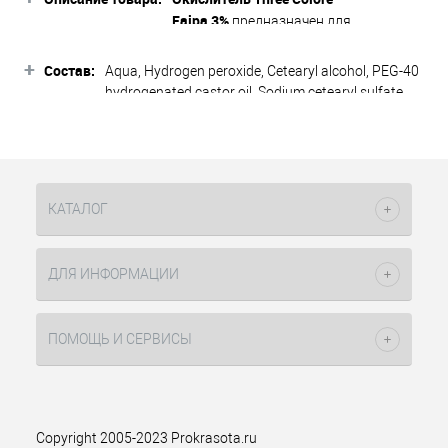
Faipa 3%
предназначен для
использования как с красителями,
+
так и с отбеливающими средствами
Состав:
Aqua, Hydrogen peroxide, Cetearyl alcohol, PEG-40
для волос. В профессиональной
hydrogenated castor oil, Sodium cetearyl sulfate,
серии используются окислители с 6, 9
Etidronic acid, Methylparaben, Disodium
и 12% содержанием перекиси
pyrophosphate, Sodium stannate, Tetrasodium
водорода. Процент окисления может
EDTA.
смешиваться и быть
взаимозаменяемыми, чтобы
КАТАЛОГ
удовлетворить потребности
профессионала.
Особенности продукта:
ДЛЯ ИНФОРМАЦИИ
обладает мягкой кремовой
консистенцией
ПОМОЩЬ И СЕРВИСЫ
упрощает процесс нанесения
краски на волосы от корней до
кончиков
смягчает воздействие
окрашивающего средства на
Copyright 2005-2023 Prokrasota.ru