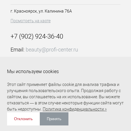
пряди и кожу головы
создан для профессионального
г. Красноярск, ул. Калинина 76А
использования в салонах
красоты
Посмотреть на карте
защищает и сохраняет
структуру волос в процесс
+7 (902) 924-36-40
осветления
деликатно влияет на структуру
Email:
beauty@profi-center.ru
локонов
не вызывает раздражения или
График работы Пн-Пт: с 9:00 до 18:00 (GMT+7
аллергию на коже головы
Красноярск)
Мы используем cookies
Средство представлено в 2-х
Прямая связь Profi Center
Profi Center в VK
объемах:
Этот сайт применяет файлы cookie для анализа трафика и
200ml/6,76 floz
улучшения пользовательского опыта. Продолжая работу с
1000ml/33,8 floz
сайтом, вы соглашаетесь на их использование. Вы можете
отказаться — в этом случае некоторые функции сайта могут
Активные компоненты:
быть недоступны.
Политика конфиденциальности >
перекись
Отклонить
Принять
водорода
обеспечивает
ИЗБРАННОЕ
0
КОРЗИНА
0
бережное, но эффективное