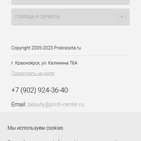
Phenylenediamine Sulfate, P-Methylaminophenol
Краситель прекрасно подходит для
Sulfate, 4-Amino-2-Hydroxytoluene, N,N-Bis(2-
окрашивания седых волос и способен
ПОМОЩЬ И СЕРВИСЫ
Hydroxyethyl)-p-Phenylenediamine Sulfate, 4-
дать осветление до 2-х тонов.
Chlororesorcinol, m-Aminophenol, 2-Amino-4-
Hydroxyethylaminoanisole Sulfate, 2-Amino-6-
Активные компоненты:
Chloro-4-Nitrophenol, 2-Methyl-5-
Hydroxyethylaminophenol, 5-Amino-6-Chloro-o-
Масла
Copyright 2005-2023 Prokrasota.ru
Cresol, 2,6-diaminopyridine, 2-Methylresorcinol, 4-
оливы, аргановое, авокадо, жожо
Amino-3-Nitrophenol, Phenyl Methyl Pyrazolone,1-
за волосами, восстанавливая
г. Красноярск, ул. Калинина 76А
Naphthol, Disperse Violet 1, HC Blue 2, HC Red 3,
поврежденную структуру и
HC Yellow No 2].
Посмотреть на карте
делая их сильнее.
Способ применения:
Краситель
+7 (902) 924-36-40
смешивается со специальными
эмульсионными окислителями (1,5 %,
Email:
beauty@profi-center.ru
3%, 4%, 6%, 9%, 12%) согласно их
инструкции для применения, в
График работы Пн-Пт: с 9:00 до 18:00 (GMT+7
неметаллической емкости, до
Красноярск)
однородной смеси. По истечении
Мы используем cookies
времени выдержки аккуратно
Прямая связь Profi Center
Profi Center в VK
эмульгировать красящую смесь с