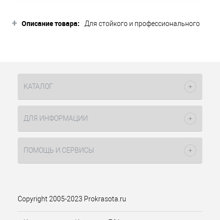
+
Описание товара:
Для стойкого и профессионального
окрашивания специалисты
рекомендуют L’Oreal Majirel, это
стойкая крем - краска для волос,
имеющая в своей палитре большое
количество насыщенных оттенков.
Благодаря новой формуле цвет волос
КАТАЛОГ
в итоге роскошен, а волосы
защищенные и ухоженные. Несмотря
на предназначение использования
ДЛЯ ИНФОРМАЦИИ
данного средства в салонах, краской
можно без проблем окраситься
самостоятельно.
ПОМОЩЬ И СЕРВИСЫ
Красителем можно тонировать или
осветлять исходный оттенок до трех
тонов. Производитель гарантирует
стойкость цвета между
Copyright 2005-2023 Prokrasota.ru
окрашиваниями, как после первой
процедуры.