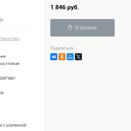
1 846 руб.
01
В корзину
ктеристики
Поделиться
ние
ка стойкая
Е0873801
06
ки с усиленной