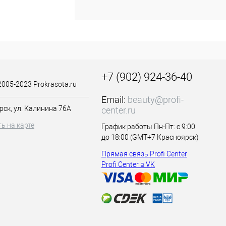
кула Incell.
+7 (902) 924-36-40
2005-2023 Prokrasota.ru
оверхностным
Email:
beauty@profi-
рск, ул. Калинина 76А
center.ru
 вымывания.
ь на карте
График работы Пн-Пт: с 9:00
до 18:00 (GMT+7 Красноярск)
изненную силу.
Прямая связь Profi Center
Profi Center в VK
го результата.