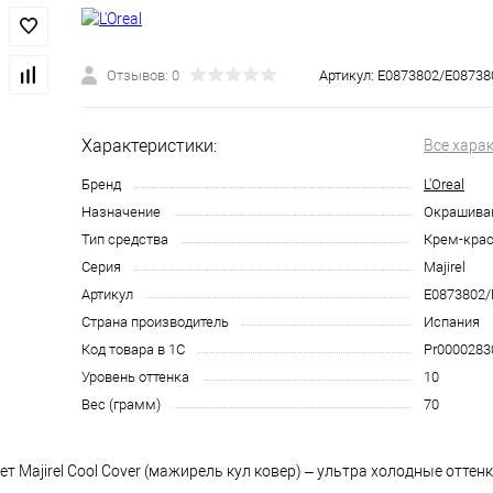
Отзывов: 0
Артикул:
E0873802/Е08738
Характеристики:
Все хара
Бренд
L'Oreal
Назначение
Окрашива
Тип средства
Крем-крас
Серия
Majirel
Артикул
E0873802/
Страна производитель
Испания
Код товара в 1С
Pr0000283
Уровень оттенка
10
Вес (грамм)
70
ет Majirel Cool Cover (мажирель кул ковер) – ультра холодные оттен