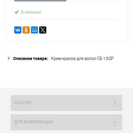
В наличии
+
Описание товара:
Крем-краска для волос СБ т.6SP
темный блондин серебристо-
жемчужный 90мл SoColor Beauty
Matrix – это один из оттенков палитры
перманентного красителя.
Равномерно распределяется и
максимально интенсивно передает
оттенок. Это происходит благодаря
КАТАЛОГ
использованию фирменных
технологий. ColorGrip – обеспечивает
четкость и насыщенность оттенка, его
ДЛЯ ИНФОРМАЦИИ
равномерное распределение по всему