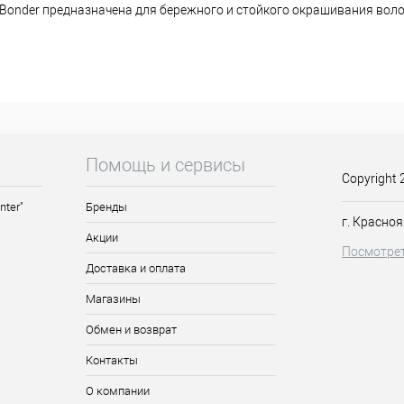
e-Bonder предназначена для бережного и стойкого окрашивания вол
не волноваться за полученный результат – он всегда будет идеальны
волос – вы сможете сохранить качество волос окрашивание за окр
предварительно смешан с базой, поэтому вы можете нейтрализов
красители тон в тон идеально подходят друг другу – вы сможете д
не тускнеющего.
Помощь и сервисы
Copyright 
тиватором в нужной пропорции. Нанести смесь на волосы (особое 
 оставить на 20-45 минут.
nter"
Бренды
г. Красноя
лой водой, высушить волосы полотенцем и воспользоваться бальз
Акции
Посмотрет
Доставка и оплата
Магазины
Обмен и возврат
Контакты
О компании