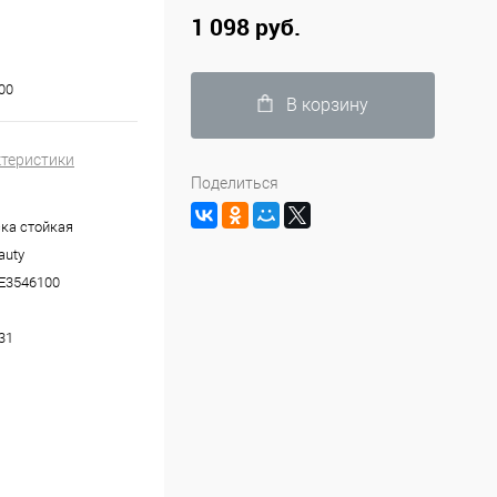
1 098 руб.
00
В корзину
ктеристики
Поделиться
ка стойкая
auty
E3546100
31