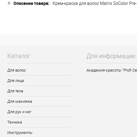
+
Описание товара:
Крем-краска для волос Matrix SoColor Pr
краску Matrix SoColor Pre-Bonder можно 
Бондер защищает внутреннюю структуру 
Формулы самонастраивающиеся: оттенок 
осветления.
Перманентные красители и безаммиачные 
цвета от корней до кончиков, стойкого и 
Каталог
Для информации
Способ применения: смешать краску с ак
корням) при помощи щетки или расчески и
Для волос
Академия красоты "Profi Ce
Затем тщательно смыть крем-краску теп
Для лица
кондиционером.
Для тела
Для макияжа
Для рук и ног
Техника
Инструменты