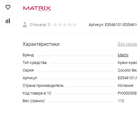
Отзывов: 0
Артикул:
E3546101/E35461
Характеристики:
Все хара
Бренд
Matrix
Тип средства
Крем-крас
Серия
Socolor Be
Артикул
E3546101/
Страна производитель
Испания
Код товара в 1С
Pr0000308
Вес (грамм)
112