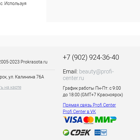
ос. Используя
м.
ашиванием.
ать любой фон
обиться ровного
+7 (902) 924-36-40
2005-2023 Prokrasota.ru
внимание уделяя
Email:
beauty@profi-
рск, ул. Калинина 76А
center.ru
амом-
ь на карте
График работы Пн-Пт: с 9:00
до 18:00 (GMT+7 Красноярск)
Прямая связь Profi Center
Profi Center в VK