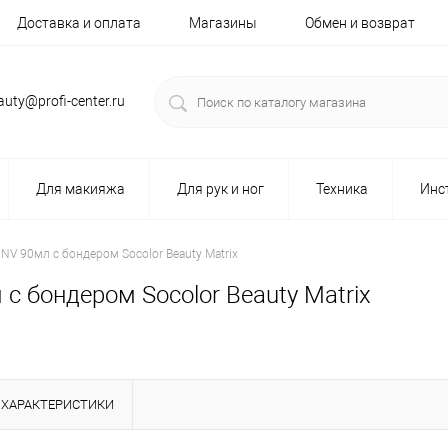
Доставка и оплата
Магазины
Обмен и возврат
auty@profi-center.ru
Для макияжа
Для рук и ног
Техника
Инс
NV 90мл с бондером Socolor Beauty Matrix
с бондером Socolor Beauty Matrix
ХАРАКТЕРИСТИКИ