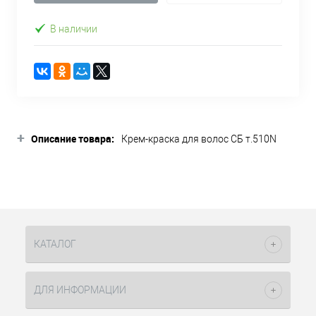
В наличии
+
Описание товара:
Крем-краска для волос СБ т.510N
очень очень светлый блондин
натуральный 90мл SoColor Beauty
Matrix – это один из оттенков палитры
перманентного красителя Extra
Coverage. Он предназначен для
полного закрашивания седины.
Состав красителя насыщен
КАТАЛОГ
пигментами, проникающими в
структуру седых волос и заполняя
полностью его. Крем-краска для
ДЛЯ ИНФОРМАЦИИ
волос СБ т.510Н очень очень светлый