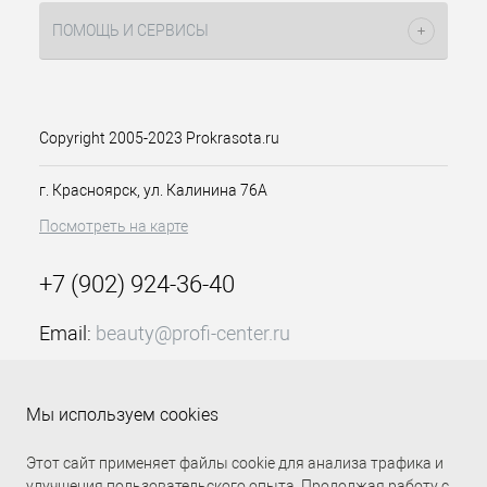
блондин натуральный 90мл
СоуКолор Бьюти Матрикс
ПОМОЩЬ И СЕРВИСЫ
равномерно распределяется и
максимально интенсивно передает
оттенок. Это происходит благодаря
использованию фирменных
технологий. ColorGrip – обеспечивает
Copyright 2005-2023 Prokrasota.ru
четкость и насыщенность оттенка, его
равномерное распределение по всему
г. Красноярск, ул. Калинина 76А
волосу. Это возможно, если структура
Посмотреть на карте
волос выровненная и достаточно
насыщенна питательными
веществами. Поэтому была
+7 (902) 924-36-40
использована технология Cera-Oil и
Hexa-Force – обеспечивающих
Email:
beauty@profi-center.ru
питание и укрепление керамидами
структуры волос.
График работы Пн-Пт: с 9:00 до 18:00 (GMT+7
Красноярск)
Особенности продукта:
Мы используем cookies
Прямая связь Profi Center
Profi Center в VK
Перманентный краситель для
Этот сайт применяет файлы cookie для анализа трафика и
100% закрашивания седины
улучшения пользовательского опыта. Продолжая работу с