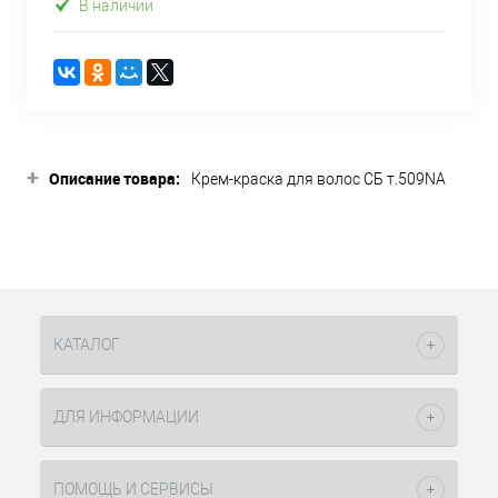
В наличии
+
Описание товара:
Крем-краска для волос СБ т.509NA
очень светлый блондин натуральный
пепельный 90мл Socolor Beauty Matrix
– это один из оттенков палитры
перманентного красителя Extra
Coverage. Он предназначен для
полного закрашивания седины.
Состав красителя насыщен
КАТАЛОГ
пигментами, проникающими в
структуру седых волос и заполняя
полностью его. Крем-краска для
ДЛЯ ИНФОРМАЦИИ
волос СБ т.509НА очень светлый
блондин натуральный пепельный
90мл СоуКолор Бьюти Матрикс
ПОМОЩЬ И СЕРВИСЫ