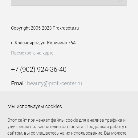
равномерно распределяется и
максимально интенсивно передает
оттенок. Это происходит благодаря
использованию фирменных
технологий. ColorGrip – обеспечивает
Copyright 2005-2023 Prokrasota.ru
четкость и насыщенность оттенка, его
равномерное распределение по всему
г. Красноярск, ул. Калинина 76А
волосу. Это возможно, если структура
Посмотреть на карте
волос выровненная и достаточно
насыщенна питательными
веществами. Поэтому была
+7 (902) 924-36-40
использована технология Cera-Oil и
Hexa-Force – обеспечивающих
Email:
beauty@profi-center.ru
питание и укрепление керамидами
структуры волос.
График работы Пн-Пт: с 9:00 до 18:00 (GMT+7
Красноярск)
Особенности продукта:
Мы используем cookies
Прямая связь Profi Center
Profi Center в VK
Перманентный краситель для
Этот сайт применяет файлы cookie для анализа трафика и
100% закрашивания седины
улучшения пользовательского опыта. Продолжая работу с
В состав уходят ухаживающие
сайтом, вы соглашаетесь на их использование. Вы можете
компоненты, придающие