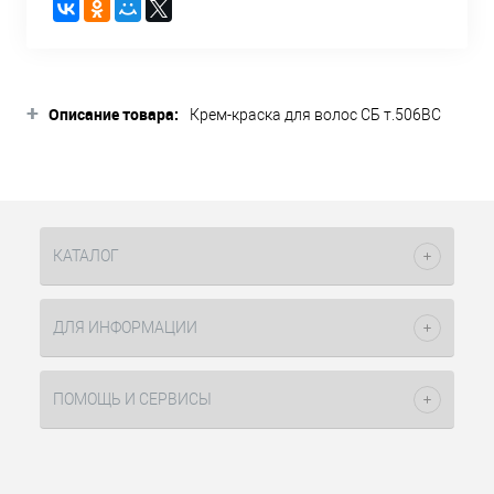
+
Описание товара:
Крем-краска для волос СБ т.506BC
Темный блондин коричнево-медный
90мл SoColor Beauty Matrix – это один
из оттенков палитры перманентного
красителя Extra Coverage Brown
Copper. Он предназначен для полного
закрашивания седины. Состав
КАТАЛОГ
красителя насыщен пигментами,
проникающими в структуру седых
волос и заполняя полностью его.
ДЛЯ ИНФОРМАЦИИ
Крем-краска для волос СБ т.506БК
Темный блондин коричнево-медный
90мл СоуКолор Бьюти Матрикс
ПОМОЩЬ И СЕРВИСЫ
равномерно распределяется и
максимально интенсивно передает
оттенок. Это происходит благодаря
использованию фирменных