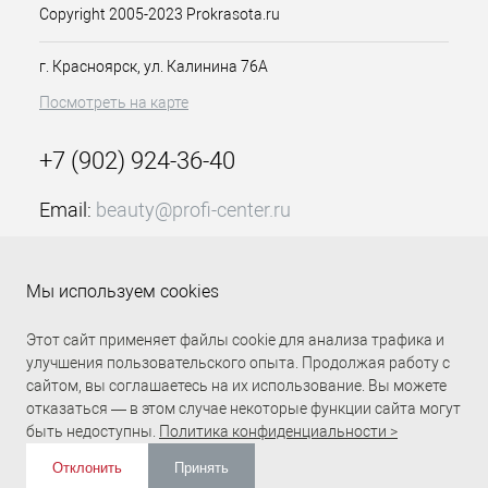
технологий. ColorGrip – обеспечивает
Copyright 2005-2023 Prokrasota.ru
четкость и насыщенность оттенка, его
равномерное распределение по всему
г. Красноярск, ул. Калинина 76А
волосу. Это возможно, если структура
Посмотреть на карте
волос выровненная и достаточно
насыщенна питательными
веществами. Поэтому была
+7 (902) 924-36-40
использована технология Cera-Oil и
Hexa-Force – обеспечивающих
Email:
beauty@profi-center.ru
питание и укрепление керамидами
структуры волос.
График работы Пн-Пт: с 9:00 до 18:00 (GMT+7
Красноярск)
Особенности продукта:
Мы используем cookies
Прямая связь Profi Center
Profi Center в VK
Перманентный краситель для
Этот сайт применяет файлы cookie для анализа трафика и
100% закрашивания седины
улучшения пользовательского опыта. Продолжая работу с
В состав уходят ухаживающие
сайтом, вы соглашаетесь на их использование. Вы можете
компоненты, придающие
отказаться — в этом случае некоторые функции сайта могут
волосам блеск
быть недоступны.
Политика конфиденциальности >
Прост в работе и дает быстрый
результат без особых усилий
Отклонить
Принять
В палитре Extra Coverage более