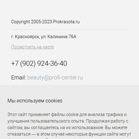
использована технология Cera-Oil и
Hexa-Force – обеспечивающих
питание и укрепление керамидами
структуры волос. Крем-краска для
Copyright 2005-2023 Prokrasota.ru
волос СБ т.11Н ультра светлый
блондин 90мл СоуКолор Бьюти
г. Красноярск, ул. Калинина 76А
Матрикс используется с крем-
Посмотреть на карте
оксидантом So Color.
Особенности продукта:
+7 (902) 924-36-40
Перманентный краситель
В состав уходят ухаживающие
Email:
beauty@profi-center.ru
компоненты, придающие
График работы Пн-Пт: с 9:00 до 18:00 (GMT+7
волосам блеск
Красноярск)
Прост в работе и дает быстрый
Мы используем cookies
результат без особых усилий
Прямая связь Profi Center
Profi Center в VK
Используется с оксидантом
Этот сайт применяет файлы cookie для анализа трафика и
SoColor
улучшения пользовательского опыта. Продолжая работу с
Объем 90 мл
сайтом, вы соглашаетесь на их использование. Вы можете
Способ применения:
отказаться — в этом случае некоторые функции сайта могут