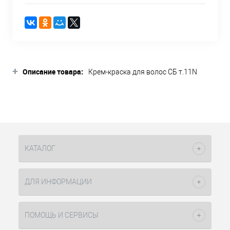
+
Описание товара:
Крем-краска для волос СБ т.11N
ультра светлый блондин 90мл SoColor
Beauty Matrix – это один из оттенков
палитры перманентного красителя.
Равномерно распределяется и
максимально интенсивно передает
оттенок. Это происходит благодаря
использованию фирменных
КАТАЛОГ
технологий. ColorGrip – обеспечивает
четкость и насыщенность оттенка, его
равномерное распределение по всему
ДЛЯ ИНФОРМАЦИИ
волосу. Это возможно, если структура
волос выровненная и достаточно
насыщенна питательными
ПОМОЩЬ И СЕРВИСЫ
веществами. Поэтому была