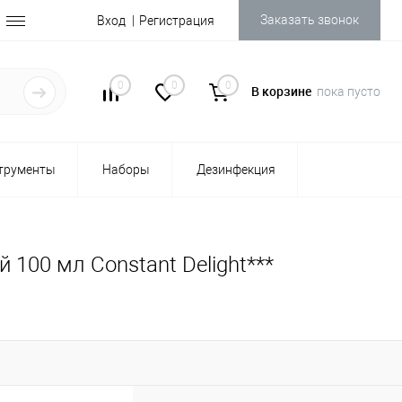
Заказать звонок
Вход
Регистрация
0
0
0
В корзине
пока пусто
трументы
Наборы
Дезинфекция
100 мл Constant Delight***