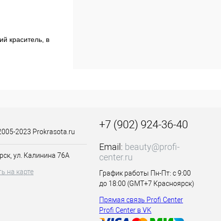
ий краситель, в
ы остаются
 в пропорции один
орошо
ы цвета,
но-красный 100 мл
 осветление на 3-
мости от целей,
+7 (902) 924-36-40
2005-2023 Prokrasota.ru
Email:
beauty@profi-
рск, ул. Калинина 76А
center.ru
ся природным
ь на карте
График работы Пн-Пт: с 9:00
до 18:00 (GMT+7 Красноярск)
Прямая связь Profi Center
Profi Center в VK