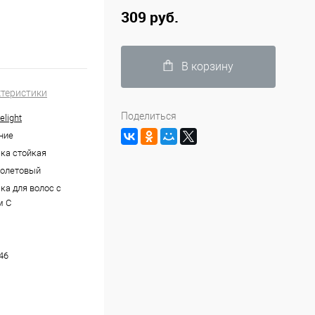
309 руб.
В корзину
ктеристики
Поделиться
elight
ние
ка стойкая
иолетовый
ка для волос с
м С
46