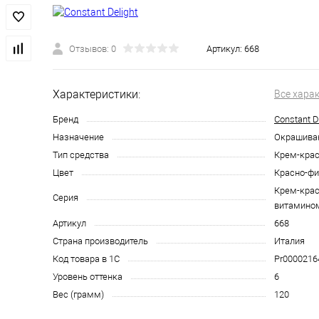
Отзывов: 0
Артикул:
668
Характеристики:
Все хара
Бренд
Constant D
Назначение
Окрашива
Тип средства
Крем-крас
Цвет
Красно-ф
Крем-крас
Серия
витамино
Артикул
668
Страна производитель
Италия
Код товара в 1С
Pr0000216
Уровень оттенка
6
Вес (грамм)
120