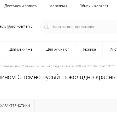
Доставка и оплата
Магазины
Обмен и возврат
auty@profi-center.ru
Для макияжа
Для рук и ног
Техника
Инс
с с витамином С темно-русый шоколадно-красный 100 мл Constant Delight***
мином С темно-русый шоколадно-красный 
ХАРАКТЕРИСТИКИ