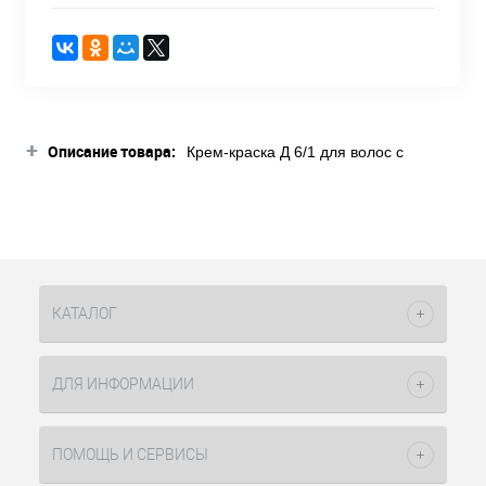
+
Описание товара:
Крем-краска Д 6/1 для волос с
витамином С темно-русый сандре
100 мл Constant Delight стойкий
краситель, в составе которого есть
ухаживающие компоненты витамина
C высокой концентрации, благодаря
этому волосы остаются здоровыми,
сияющими. Краситель используется с
КАТАЛОГ
оксидами концентрации 3% (10vol),
6% (20vol), 9% (30vol) в пропорции
один к одному, а с окислителем 12%
ДЛЯ ИНФОРМАЦИИ
(40vol) в пропорции один к двум.
Кремообразная консистенция
красителя хорошо распределяется
ПОМОЩЬ И СЕРВИСЫ
по волосам и экономично