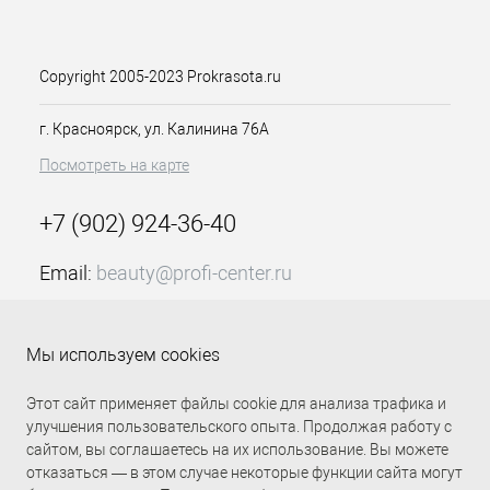
расходуется. В палитре вы сможете
подобрать оттенки-корректоры цвета,
суперсветлый ряд и как
представленная крем-краска Д 6/1
Copyright 2005-2023 Prokrasota.ru
для волос с витамином С темно-
русый сандре 100 мл Констант
г. Красноярск, ул. Калинина 76А
Делайт для получения насыщенного
Посмотреть на карте
глубокого цвета. Краситель позволяет
получить максимальное осветление
на 3-4 тона, в зависимости от
+7 (902) 924-36-40
исходного цвета, закрасить седину
или произвести окрашивание тон в
Email:
beauty@profi-center.ru
тон. В зависимости от целей, схема
нанесения, время выдержки и
График работы Пн-Пт: с 9:00 до 18:00 (GMT+7
пропорции состава будут отличаться.
Красноярск)
Мы используем cookies
Особенности продукта:
Прямая связь Profi Center
Profi Center в VK
Этот сайт применяет файлы cookie для анализа трафика и
Предсказуемый результат –
улучшения пользовательского опыта. Продолжая работу с
насыщенный стойкий цвет
сайтом, вы соглашаетесь на их использование. Вы можете
Не портит здоровые волосы,
отказаться — в этом случае некоторые функции сайта могут
содержит большую