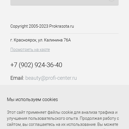
красителя хорошо распределяется
по волосам и экономично
расходуется. В палитре вы сможете
подобрать оттенки-корректоры цвета,
суперсветлый ряд и как
Copyright 2005-2023 Prokrasota.ru
представленная крем-краска Д 5/00
для волос с витамином С светло-
г. Красноярск, ул. Калинина 76А
коричневый натуральный экстра 100
Посмотреть на карте
мл Констант Делайт для получения
насыщенного глубокого цвета.
Краситель позволяет получить
+7 (902) 924-36-40
максимальное осветление на 3-4
тона, в зависимости от исходного
Email:
beauty@profi-center.ru
цвета, закрасить седину или
произвести окрашивание тон в тон. В
График работы Пн-Пт: с 9:00 до 18:00 (GMT+7
зависимости от целей, схема
Красноярск)
нанесения, время выдержки и
Мы используем cookies
Прямая связь Profi Center
Profi Center в VK
пропорции состава будут отличаться.
Этот сайт применяет файлы cookie для анализа трафика и
Особенности продукта:
улучшения пользовательского опыта. Продолжая работу с
сайтом, вы соглашаетесь на их использование. Вы можете
Предсказуемый результат –