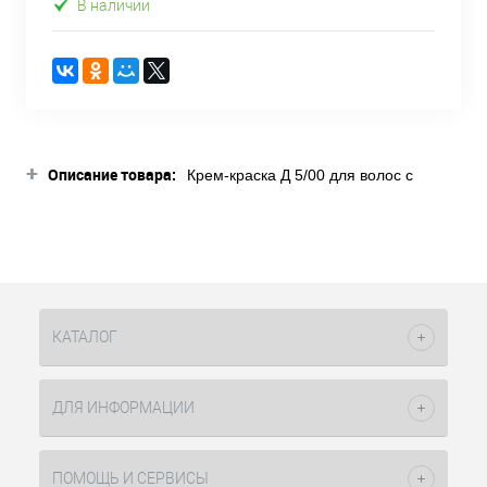
В наличии
+
Описание товара:
Крем-краска Д 5/00 для волос с
витамином С светло-коричневый
натуральный экстра 100 мл Constant
Delight стойкий краситель, в составе
которого есть ухаживающие
компоненты витамина C высокой
концентрации, благодаря этому
волосы остаются здоровыми,
КАТАЛОГ
сияющими. Краситель используется с
оксидами концентрации 3% (10vol),
6% (20vol), 9% (30vol) в пропорции
ДЛЯ ИНФОРМАЦИИ
один к одному, а с окислителем 12%
(40vol) в пропорции один к двум.
Кремообразная консистенция
ПОМОЩЬ И СЕРВИСЫ