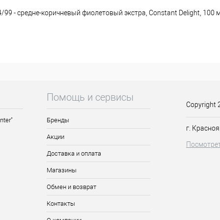
/99 - средне-коричневый фиолетовый экстра, Constant Delight, 100 м
вающий стойкое окрашивание!
я чему достигается максимально бережное воздействие на волосы.
мир и экстракт алоэ-вера, придают локонам насыщенный цвет, а т
анного средства является то, что данная краска обладает прият
 способствует лёгкому нанесению состава на локоны.
t гарантирует стойкое закрашивание седины!
Помощь и сервисы
Copyright 
4/99 - средне-коричневый фиолетовый экстра, Констант Делайт, 100
м не только насыщенный стойкий цвет, но и позаботится о локонах
nter"
Бренды
г. Красноя
рный блеск!
Акции
Посмотрет
Доставка и оплата
 высокая концентрация витамина С, а также кашемир и экстракт ало
Магазины
 достигается максимально бережное воздействие на волосы.
 а также мягкость и потрясающий блеск.
Обмен и возврат
нородной кремовой консистенцией.
Контакты
 седины.