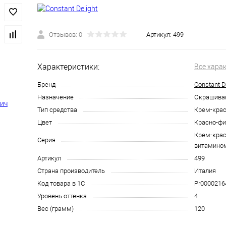
Отзывов: 0
Артикул:
499
Характеристики:
Все хара
Бренд
Constant D
Назначение
Окрашива
Тип средства
Крем-крас
Цвет
Красно-ф
Крем-крас
Серия
витамино
Артикул
499
Страна производитель
Италия
Код товара в 1С
Pr0000216
Уровень оттенка
4
Вес (грамм)
120