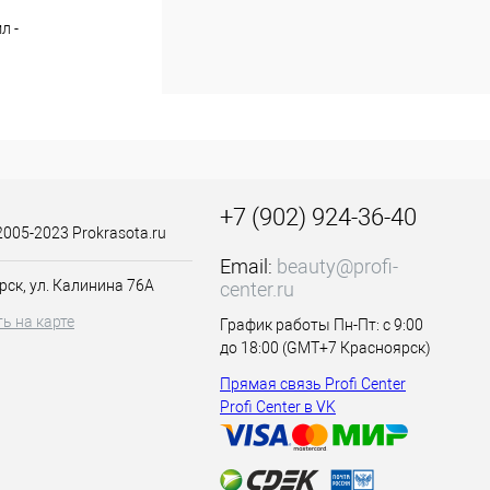
л -
акже мягкость и
ным ароматом и
+7 (902) 924-36-40
2005-2023 Prokrasota.ru
 мл - потрясающее
Email:
beauty@profi-
 во время
рск, ул. Калинина 76А
center.ru
ь на карте
График работы Пн-Пт: с 9:00
до 18:00 (GMT+7 Красноярск)
э-вера.
Прямая связь Profi Center
Profi Center в VK