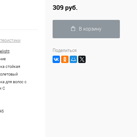
309 руб.
В корзину
ктеристики
Поделиться
elight
ние
ка стойкая
иолетовый
ка для волос с
м С
45