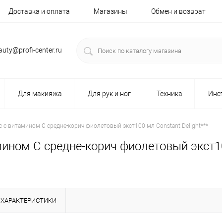
Доставка и оплата
Магазины
Обмен и возврат
auty@profi-center.ru
Для макияжа
Для рук и ног
Техника
Инс
с с витамином С средне-корич фиолетовый экст100 мл Constant Delight***
мином С средне-корич фиолетовый экст10
ХАРАКТЕРИСТИКИ