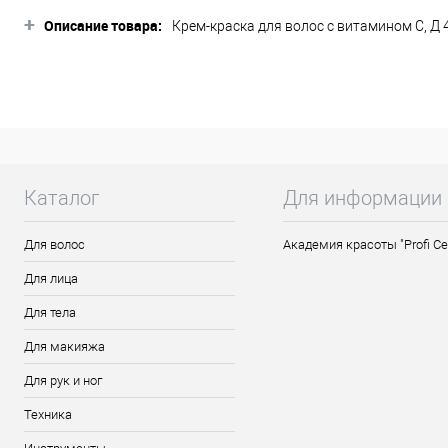
+
Описание товара:
Крем-краска для волос с витамином С, Д 4
профессиональный краситель, обеспечи
В её состав входит витамин С, благодар
Натуральные компоненты, такие как каше
потрясающий блеск.
Ещё одним несомненным преимуществом д
однородной кремовой консистенцией, что
Более того, крем-краска Constant Deligh
Каталог
Для информации
Крем-краска для волос с витамином С, Д 
средство, которое подарит Вашим волоса
Для волос
Академия красоты "Profi Ce
окрашивания, придав им мягкость и шика
Для лица
Особенности продукта:
Для тела
В состав данного красителя входит
Для макияжа
Благодаря содержанию витамина С
Придаёт локонам насыщенный цвет,
Для рук и ног
Обладает приятным ароматом и од
Техника
Легко наносится на локоны.
Гарантирует стойкое закрашивание