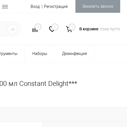
Заказать звонок
Вход
Регистрация
0
0
0
В корзине
пока пусто
трументы
Наборы
Дезинфекция
0 мл Constant Delight***