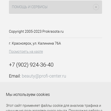
в пропорции один к двум.
Кремообразная консистенция
ПОМОЩЬ И СЕРВИСЫ
красителя хорошо распределяется
по волосам и экономично
расходуется. В палитре вы сможете
подобрать оттенки-корректоры цвета,
суперсветлый ряд и как
Copyright 2005-2023 Prokrasota.ru
представленная крем-краска Д 4/6
для волос с витамином С средне-
г. Красноярск, ул. Калинина 76А
коричневый шоколадный 100 мл
Посмотреть на карте
Констант Делайт для получения
насыщенного глубокого цвета.
Краситель позволяет получить
+7 (902) 924-36-40
максимальное осветление на 3-4
тона, в зависимости от исходного
Email:
beauty@profi-center.ru
цвета, закрасить седину или
произвести окрашивание тон в тон. В
График работы Пн-Пт: с 9:00 до 18:00 (GMT+7
зависимости от целей, схема
Красноярск)
нанесения, время выдержки и
Мы используем cookies
Прямая связь Profi Center
Profi Center в VK
пропорции состава будут отличаться.
Этот сайт применяет файлы cookie для анализа трафика и
Особенности продукта:
улучшения пользовательского опыта. Продолжая работу с