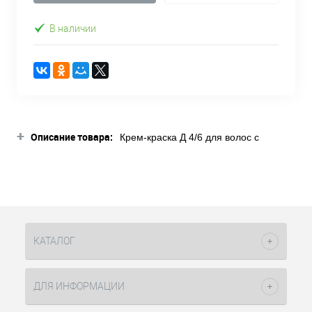
В наличии
+
Описание товара:
Крем-краска Д 4/6 для волос с
витамином С средне-коричневый
шоколадный 100 мл Constant Delight
стойкий краситель, в составе которого
есть ухаживающие компоненты
витамина C высокой концентрации,
благодаря этому волосы остаются
здоровыми, сияющими. Краситель
КАТАЛОГ
используется с оксидами
концентрации 3% (10vol), 6% (20vol),
9% (30vol) в пропорции один к
ДЛЯ ИНФОРМАЦИИ
одному, а с окислителем 12% (40vol)