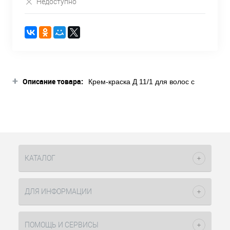
Недоступно
+
Описание товара:
Крем-краска Д 11/1 для волос с
витамином С экстра светлый блондин
сандрэ 100 мл Constant Delight
стойкий краситель, в составе которого
есть ухаживающие компоненты
витамина C высокой концентрации,
благодаря этому волосы остаются
здоровыми, сияющими. Краситель
КАТАЛОГ
используется с оксидами
концентрации 3% (10vol), 6% (20vol),
9% (30vol) в пропорции один к
ДЛЯ ИНФОРМАЦИИ
одному, а с окислителем 12% (40vol)
в пропорции один к двум.
Кремообразная консистенция
ПОМОЩЬ И СЕРВИСЫ