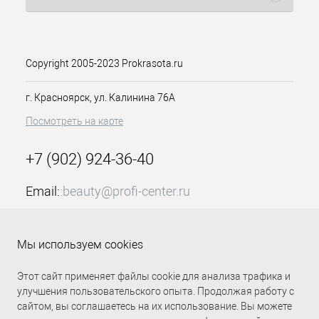
красителя хорошо распределяется
по волосам и экономично
расходуется. В палитре вы сможете
подобрать оттенки-корректоры цвета,
суперсветлый ряд и как
Copyright 2005-2023 Prokrasota.ru
представленная крем-краска Д 11/1
для волос с витамином С экстра
г. Красноярск, ул. Калинина 76А
светлый блондин сандрэ 100 мл
Посмотреть на карте
Констант Делайт для получения
насыщенного глубокого цвета.
Краситель позволяет получить
+7 (902) 924-36-40
максимальное осветление на 3-4
тона, в зависимости от исходного
Email:
beauty@profi-center.ru
цвета, закрасить седину или
произвести окрашивание тон в тон. В
График работы Пн-Пт: с 9:00 до 18:00 (GMT+7
зависимости от целей, схема
Красноярск)
нанесения, время выдержки и
Мы используем cookies
Прямая связь Profi Center
Profi Center в VK
пропорции состава будут отличаться.
Этот сайт применяет файлы cookie для анализа трафика и
Особенности продукта:
улучшения пользовательского опыта. Продолжая работу с
сайтом, вы соглашаетесь на их использование. Вы можете
Предсказуемый результат –