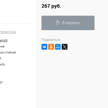
267 руб.
В корзину
ктеристики
Поделиться
elight
ние
ка стойкая
й
onfo
57