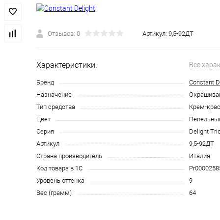
Отзывов: 0
Артикул:
9,5-92ДТ
Характеристики:
Все хара
Бренд
Constant D
Назначение
Окрашива
Тип средства
Крем-крас
Цвет
Пепельны
Серия
Delight Tri
Артикул
9,5-92ДТ
Страна производитель
Италия
Код товара в 1С
Pr0000258
Уровень оттенка
9
Вес (грамм)
64