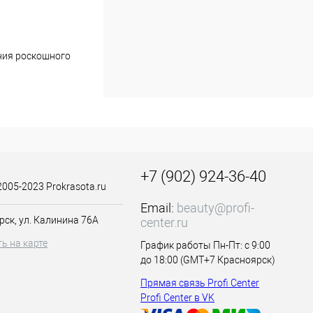
ания роскошного
+7 (902) 924-36-40
2005-2023 Prokrasota.ru
o и 90мл
Email:
beauty@profi-
рск, ул. Калинина 76А
center.ru
кислителя 12%
ь на карте
График работы Пн-Пт: с 9:00
до 18:00 (GMT+7 Красноярск)
тупая от корней
Прямая связь Profi Center
минут.
Profi Center в VK