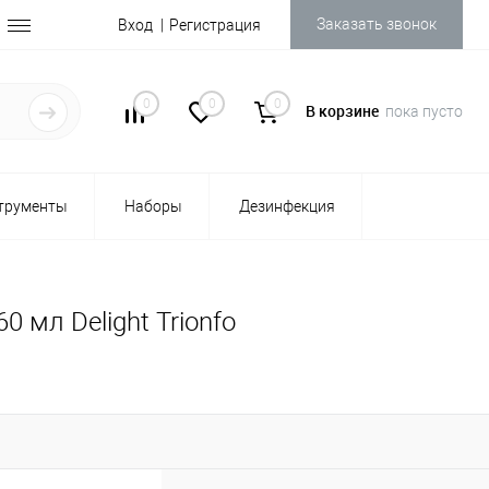
Заказать звонок
Вход
Регистрация
0
0
0
В корзине
пока пусто
трументы
Наборы
Дезинфекция
 мл Delight Trionfo