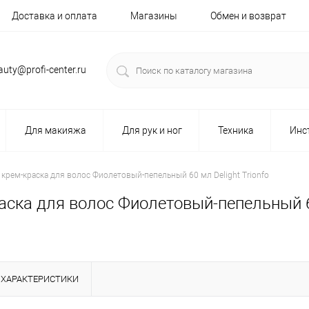
Доставка и оплата
Магазины
Обмен и возврат
auty@profi-center.ru
Для макияжа
Для рук и ног
Техника
Инс
 крем-краска для волос Фиолетовый-пепельный 60 мл Delight Trionfo
аска для волос Фиолетовый-пепельный 60
ХАРАКТЕРИСТИКИ