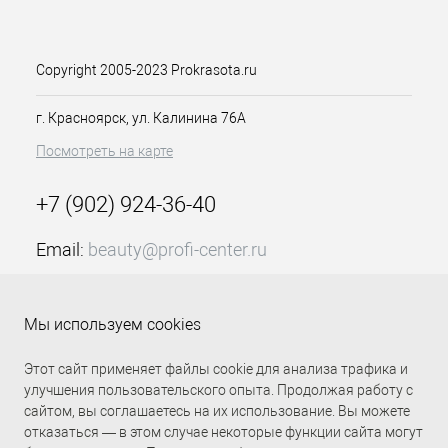
как представленная крем-краска 7-5
стойкая Средний русый золотистый 60мл
Делайт Трионфо Констант Делайт, для
закрашивания седины или осветления на
Copyright 2005-2023 Prokrasota.ru
несколько тонов. Время выдержки и схема
нанесения красителя зависит от цели
г. Красноярск, ул. Калинина 76А
окрашивания.
Посмотреть на карте
Особенности продукта:
+7 (902) 924-36-40
Предсказуемый результат –
насыщенный стойкий цвет
Email:
beauty@profi-center.ru
Не портит здоровые волосы,
благодаря современным
График работы Пн-Пт: с 9:00 до 18:00 (GMT+7
ингредиентам в составе
Красноярск)
Большая палитра оттенков, в
Мы используем cookies
Прямая связь Profi Center
Profi Center в VK
наличии модные оттенки
суперсветлого блонда
Этот сайт применяет файлы cookie для анализа трафика и
Схема нанесения и время
улучшения пользовательского опыта. Продолжая работу с
воздействия зависит от цели
сайтом, вы соглашаетесь на их использование. Вы можете
окрашивания
отказаться — в этом случае некоторые функции сайта могут
Краситель способен закрасить