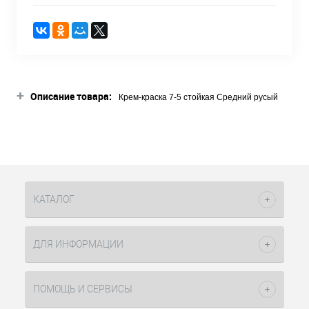
+
Описание товара:
Крем-краска 7-5 стойкая Средний русый
золотистый 60мл Delight Trionfo Constant
Delight используется для окрашивания
волос вместе с универсальным
окислителем 3% (10vol), 6% (20vol), 9%
(30vol) в пропорции одна часть красителя к
полутора частям окислителя, 12 (40vol)
КАТАЛОГ
используя пропорцию один к двум частям
окислителя. В палитре представлено 63
интересных оттенка и ряд
ДЛЯ ИНФОРМАЦИИ
суперосветляющих тонов, используемых с
максимальным процентом окислителя.
Краситель можно использовать при
ПОМОЩЬ И СЕРВИСЫ
окрашивании натуральных волос тон в тон,