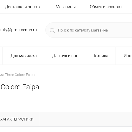
Доставка и оплата
Магазины
Обмен и возврат
auty@profi-center.ru
Для макияжа
Для рук и ног
Техника
Инс
л Three Colore Faipa
Colore Faipa
ХАРАКТЕРИСТИКИ