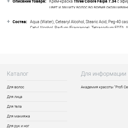
+
Описание товара:
Three Colore Faipa
7.34
Крем-краска
с эфи
цвет и защиту волос во время окрашива
100% седых волос и дает стойкий резуль
становятся мягкими и блестящими. Удоб
+
Состав:
Aqua (Water), Cetearyl Alcohol, Stearic Acid, Peg-40 cas
оксидами 3,6,9,12% THREE Colore, образу
Cetyl Alcohol, Parfum (Fragrance), Tetrasodium EDTA, A
натуральные, медные, золотистые, пепел
Isopropanol, Triticum Vulgare (Wheat) Germ Oil, Melaleu
3-hydroxypyridine, 1,5 Naphtalene Diol.
корица.
Оттенок:
Подходит для всех типов волос, в том чи
Активные компоненты:
Каталог
Для информации
Масло чайного дерева
придает воло
Аргинин
способствует восстановле
Для волос
Академия красоты "Profi Ce
Триэтаноламин
регулятор рН
, обе
Для лица
Особенности продукта:
Для тела
Простой в использовании красител
Для макияжа
Обеспечивает исключительную стой
Легко смывается, не окрашивает к
Для рук и ног