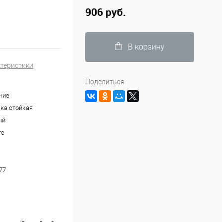
906 руб.
В корзину
ктеристики
Поделиться
ние
ка стойкая
ый
re
77