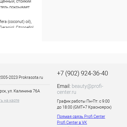
щенный, стойкий
итель покрывает
после окрашивания
шивается с
era (coconut) oil),
а серии:
raniol, Citronellol,
minophenol, 2-amino-
+7 (902) 924-36-40
2005-2023 Prokrasota.ru
Email:
beauty@profi-
крем-краски
рск, ул. Калинина 76А
center.ru
ь на карте
График работы Пн-Пт: с 9:00
до 18:00 (GMT+7 Красноярск)
ального волоса
Прямая связь Profi Center
Profi Center в VK