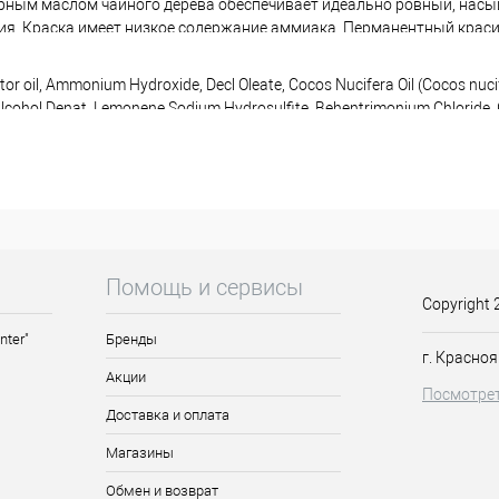
рным маслом чайного дерева обеспечивает идеально ровный, насы
ния. Краска имеет низкое содержание аммиака. Перманентный крас
тат. Благодаря своему составу, даже самые поврежденные волосы 
ный формат обеспечивает экономичность использования. Легко сме
tor oil, Ammonium Hydroxide, Decl Oleate, Cocos Nucifera Oil (Cocos nucif
я мягкую и эффективную смесь для окрашивания. Палитра делится н
lcohol Denat, Lemonene Sodium Hydrosulfite, Behentrimonium Chloride, Ge
ьные и специальные.
ca Alternifolia (Tea Three) Leaf Oil, p-phenylenediamine, Resorcinol, p-a
сле тонких и поврежденных волос.
Помощь и сервисы
сам силу, естественный блеск и шелковистость
Copyright 
нию структуры волос.
nter"
Бренды
спечивающий эффективность всех компонентов, входящих в состав 
г. Красноя
Акции
Посмотрет
Доставка и оплата
ь, не имеющий интенсивных испарений аммиака
Магазины
кость цвета, 100% покрытие седины и полное закрашивание натур
ожу
Обмен и возврат