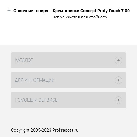
+
Описание товара:
Крем-краска Concept Profy Touch 7.00
используется для стойкого
окрашивания и мягкого тонирования
волос. Активные компоненты,
входящие в состав крем-краски,
гарантируют равномерное
распределение, бережное отношение
к структуре волос и высшую степень
КАТАЛОГ
результата окрашивания при
соблюдении аннотации и
стандартных правил колориста.
ДЛЯ ИНФОРМАЦИИ
Содержание малого процента
аммиака способствует щадящему
окрашиванию волос. Перманентный
ПОМОЩЬ И СЕРВИСЫ
краситель мягкий и безопасный для
волос, позволяет не использовать
дополнительные средства ухода
после процедуры.
Copyright 2005-2023 Prokrasota.ru
интенсивный светло-русый.
Оттенок: