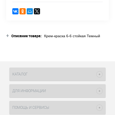
+
Описание товара:
Крем-краска 6-6 стойкая Темный
русый шоколадный 60мл Delight
Trionfo Constant Delight используется
для окрашивания волос вместе с
универсальным окислителем 3%
(10vol), 6% (20vol), 9% (30vol) в
пропорции одна часть красителя к
полутора частям окислителя, 12
КАТАЛОГ
(40vol) используя пропорцию один к
двум частям окислителя. В палитре
представлено 63 интересных оттенка
ДЛЯ ИНФОРМАЦИИ
и ряд суперосветляющих тонов,
используемых с максимальным
процентом окислителя. Краситель
ПОМОЩЬ И СЕРВИСЫ
можно использовать при