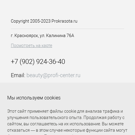
окрашивании натуральных волос тон
в тон, как представленная крем-
краска 6-6 стойкая Темный русый
шоколадный 60мл Делайт Трионфо
Copyright 2005-2023 Prokrasota.ru
Констант Делайт, для закрашивания
седины или осветления на несколько
г. Красноярск, ул. Калинина 76А
тонов. Время выдержки и схема
Посмотреть на карте
нанесения красителя зависит от цели
окрашивания.
+7 (902) 924-36-40
Особенности продукта:
Предсказуемый результат –
Email:
beauty@profi-center.ru
насыщенный стойкий цвет
График работы Пн-Пт: с 9:00 до 18:00 (GMT+7
Не портит здоровые волосы,
Красноярск)
благодаря современным
Мы используем cookies
ингредиентам в составе
Прямая связь Profi Center
Profi Center в VK
Большая палитра оттенков, в
Этот сайт применяет файлы cookie для анализа трафика и
наличии модные оттенки
улучшения пользовательского опыта. Продолжая работу с
суперсветлого блонда
сайтом, вы соглашаетесь на их использование. Вы можете
Схема нанесения и время
отказаться — в этом случае некоторые функции сайта могут
воздействия зависит от цели