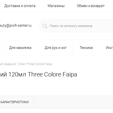
Доставка и оплата
Магазины
Обмен и возврат
auty@profi-center.ru
Для макияжа
Для рук и ног
Техника
Инс
й средний 120мл Three Colore Faipa
й 120мл Three Colore Faipa
ХАРАКТЕРИСТИКИ