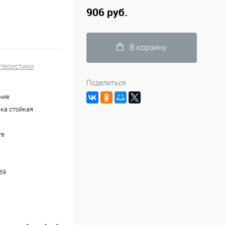
906 руб.
В корзину
ктеристики
Поделиться
ние
ка стойкая
re
69