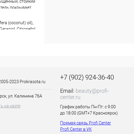
ыщенный, стойкий
итель покрывает
после окрашивания
шивается с
era (coconut) oil),
а серии:
raniol, Citronellol,
minophenol, 2-amino-
+7 (902) 924-36-40
2005-2023 Prokrasota.ru
Email:
beauty@profi-
крем-краски
рск, ул. Калинина 76А
center.ru
ь на карте
График работы Пн-Пт: с 9:00
до 18:00 (GMT+7 Красноярск)
ального волоса
Прямая связь Profi Center
Profi Center в VK