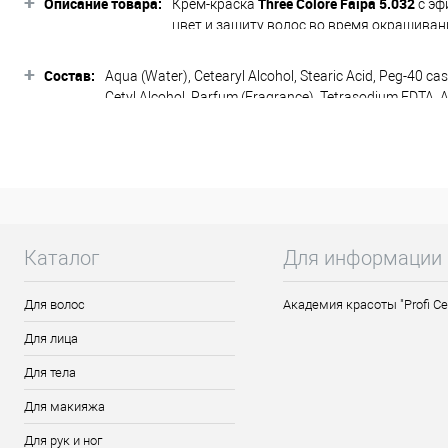
+
Описание товара:
Three Colore Faipa
5.032
Крем-краска
с эф
цвет и защиту волос во время окрашива
100% седых волос и дает стойкий резуль
становятся мягкими и блестящими. Удоб
+
Состав:
Aqua (Water), Cetearyl Alcohol, Stearic Acid, Peg-40 cas
оксидами 3,6,9,12% THREE Colore, образу
Cetyl Alcohol, Parfum (Fragrance), Tetrasodium EDTA, A
натуральные, медные, золотистые, пепел
Isopropanol, Triticum Vulgare (Wheat) Germ Oil, Melaleu
3-hydroxypyridine, 1,5 Naphtalene Diol.
шоколадный средний.
Оттенок:
Подходит для всех типов волос, в том чи
Активные компоненты:
Каталог
Для информации
Масло чайного дерева
придает воло
Аргинин
способствует восстановле
Для волос
Академия красоты "Profi Ce
Триэтаноламин
регулятор рН
, обе
Для лица
Особенности продукта:
Для тела
Простой в использовании красител
Для макияжа
Обеспечивает исключительную стой
Легко смывается, не окрашивает к
Для рук и ног