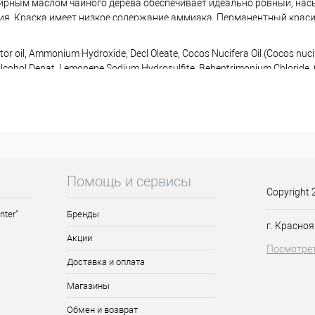
ирным маслом чайного дерева обеспечивает идеально ровный, нас
ния. Краска имеет низкое содержание аммиака. Перманентный крас
тат. Благодаря своему составу, даже самые поврежденные волосы 
ный формат обеспечивает экономичность использования. Легко сме
tor oil, Ammonium Hydroxide, Decl Oleate, Cocos Nucifera Oil (Cocos nucif
я мягкую и эффективную смесь для окрашивания. Палитра делится н
lcohol Denat, Lemonene Sodium Hydrosulfite, Behentrimonium Chloride, Ge
ьные и специальные.
ca Alternifolia (Tea Three) Leaf Oil, p-phenylenediamine, Resorcinol, p-a
сле тонких и поврежденных волос.
Помощь и сервисы
сам силу, естественный блеск и шелковистость
Copyright 
нию структуры волос.
nter"
Бренды
спечивающий эффективность всех компонентов, входящих в состав 
г. Красноя
Акции
Посмотрет
Доставка и оплата
ь, не имеющий интенсивных испарений аммиака
Магазины
кость цвета, 100% покрытие седины и полное закрашивание натур
ожу
Обмен и возврат