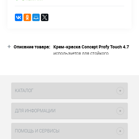
+
Описание товара:
Крем-краска Concept Profy Touch 4.7
используется для стойкого
окрашивания и мягкого тонирования
волос. Активные компоненты,
входящие в состав крем-краски,
гарантируют равномерное
распределение, бережное отношение
КАТАЛОГ
к структуре волос и высшую степень
результата окрашивания при
соблюдении аннотации и
ДЛЯ ИНФОРМАЦИИ
стандартных правил колориста.
Содержание малого процента
аммиака способствует щадящему
ПОМОЩЬ И СЕРВИСЫ
окрашиванию волос. Перманентный
краситель мягкий и безопасный для