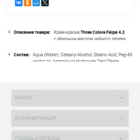
+
Описание товара:
Three Colore Faipa
4.2
Крем-краска
с эфирным маслом чайного дерева
обеспечивает идеально ровный,
насыщенный, стойкий цвет и защиту
+
Состав:
Aqua (Water), Cetearyl Alcohol, Stearic Acid, Peg-40
волос во время окрашивания. Краска
castor oil, Ammonium Hydroxide, Decl Oleate,
имеет низкое содержание аммиака.
Cocos Nucifera Oil (Cocos nucifera (coconut) oil),
Перманентный краситель покрывает
Cetyl Alcohol, Parfum (Fragrance), Tetrasodium
100% седых волос и дает стойкий
EDTA, Alcohol Denat, Lemonene Sodium
результат. Благодаря своему составу,
Hydrosulfite, Behentrimonium Chloride, Geraniol,
даже самые поврежденные волосы
Citronellol, Isopropanol, Triticum Vulgare (Wheat)
после окрашивания становятся
КАТАЛОГ
Germ Oil, Melaleuca Alternifolia (Tea Three) Leaf
мягкими и блестящими. Удобный
Oil, p-phenylenediamine, Resorcinol, p-aminophenol,
формат обеспечивает экономичность
2-amino-3-hydroxypyridine, 1,5 Naphtalene Diol.
использования. Легко смешивается с
ДЛЯ ИНФОРМАЦИИ
оксидами 3,6,9,12% THREE Colore,
образуя мягкую и эффективную смесь
для окрашивания. Палитра делится
ПОМОЩЬ И СЕРВИСЫ