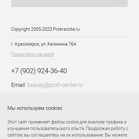
на серии: натуральные, медные,
золотистые, пепельные и
специальные.
Copyright 2005-2023 Prokrasota.ru
каштановый ирис.
Оттенок:
Подходит для всех типов волос, в том
г. Красноярск, ул. Калинина 76А
числе тонких и поврежденных волос.
Посмотреть на карте
Активные компоненты:
+7 (902) 924-36-40
Масло чайного дерева
придает
волосам силу, естественный
Email:
beauty@profi-center.ru
блеск и шелковистость
Аргинин
способствует
График работы Пн-Пт: с 9:00 до 18:00 (GMT+7
восстановлению структуры
Красноярск)
волос.
Мы используем cookies
Прямая связь Profi Center
Profi Center в VK
Триэтаноламин
регулятор рН
,
обеспечивающий
Этот сайт применяет файлы cookie для анализа трафика и
эффективность всех
улучшения пользовательского опыта. Продолжая работу с
компонентов, входящих в
сайтом, вы соглашаетесь на их использование. Вы можете