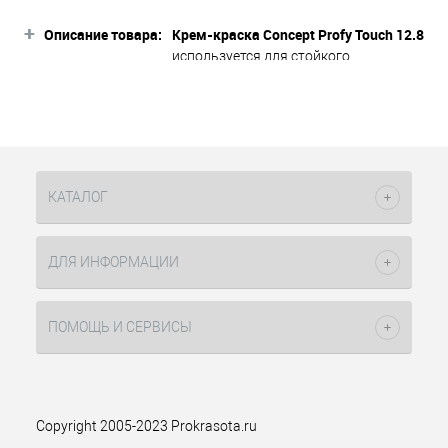
+
Описание товара:
Крем-краска Concept Profy Touch 12.8
используется для стойкого
окрашивания и мягкого тонирования
волос. Активные компоненты,
входящие в состав крем-краски,
гарантируют равномерное
распределение, бережное отношение
к структуре волос и высшую степень
КАТАЛОГ
результата окрашивания при
соблюдении аннотации и
стандартных правил колориста.
ДЛЯ ИНФОРМАЦИИ
Содержание малого процента
аммиака способствует щадящему
окрашиванию волос. Перманентный
ПОМОЩЬ И СЕРВИСЫ
краситель мягкий и безопасный для
волос, позволяет не использовать
дополнительные средства ухода
после процедуры.
Copyright 2005-2023 Prokrasota.ru
экстра-светлый
Оттенок: