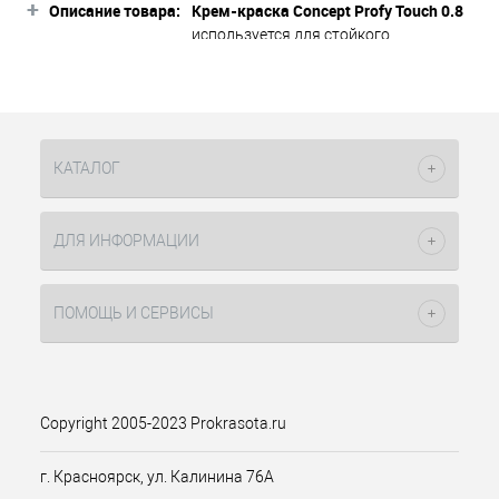
+
Описание товара:
Крем-краска Concept Profy Touch 0.8
используется для стойкого
окрашивания и мягкого тонирования
волос. Активные компоненты,
входящие в состав крем-краски,
гарантируют равномерное
распределение, бережное отношение
КАТАЛОГ
к структуре волос и высшую степень
результата окрашивания при
соблюдении аннотации и
ДЛЯ ИНФОРМАЦИИ
стандартных правил колориста.
Содержание малого процента
аммиака способствует щадящему
ПОМОЩЬ И СЕРВИСЫ
окрашиванию волос. Перманентный
краситель мягкий и безопасный для
волос, позволяет не использовать
дополнительные средства ухода
после процедуры.
Copyright 2005-2023 Prokrasota.ru
фиолетовый.
Оттенок:
г. Красноярск, ул. Калинина 76А