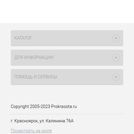
100мл IP
Описание товара
Крем-краска нового поколения с
восковой консистенцией.
Содержит комплекс ухода и защиты
КАТАЛОГ
цвета:
1. Кокосовое масло - поддерживает
целостность структуры волос во
время окрашивания, цвет
ДЛЯ ИНФОРМАЦИИ
сохраняется дольше.
2. Протеины шелка - обеспечивает
мягкое открытие и закрытие
ПОМОЩЬ И СЕРВИСЫ
кутикулярного слоя, сохраняя
целостность во время окрашивания.
3. УФ-фильтр - уникальный
защитный комплекс Salomer
Copyright 2005-2023 Prokrasota.ru
предотвращает пагубное воздействие
солнечных лучей и защищает цвет от
выгорания.
г. Красноярск, ул. Калинина 76А
4. Belsil - стабилизатор цвета,
Посмотреть на карте
закрепляющий молекулу цвета