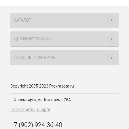
Крем-краска нового поколения с
восковой консистенцией.
Содержит комплекс ухода и защиты
КАТАЛОГ
цвета:
1. Кокосовое масло - поддерживает
целостность структуры волос во
время окрашивания, цвет
ДЛЯ ИНФОРМАЦИИ
сохраняется дольше.
2. Протеины шелка - обеспечивает
мягкое открытие и закрытие
ПОМОЩЬ И СЕРВИСЫ
кутикулярного слоя, сохраняя
целостность во время окрашивания.
3. УФ-фильтр - уникальный
защитный комплекс Salomer
Copyright 2005-2023 Prokrasota.ru
предотвращает пагубное воздействие
солнечных лучей и защищает цвет от
выгорания.
г. Красноярск, ул. Калинина 76А
4. Belsil - стабилизатор цвета,
Посмотреть на карте
закрепляющий молекулу цвета
глубоко в кортексе волоса.
Обеспечивает термозащиту пигмента
+7 (902) 924-36-40