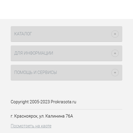
Содержит комплекс ухода и защиты
цвета: Кокосовое масло -
поддерживает целостность
структуры волос во время
окрашивания, цвет сохраняется
КАТАЛОГ
дольше. Протеины шелка -
обеспечивает мягкое открытие и
закрытие кутикулярного слоя,
ДЛЯ ИНФОРМАЦИИ
сохраняя целостность во время
окрашивания. УФ-фильтр -
уникальный защитный комплекс
ПОМОЩЬ И СЕРВИСЫ
Salomer предотвращает пагубное
воздействие солнечных лучей и
защищает цвет от выгорания. Belsil -
стабилизатор цвета, закрепляющий
молекулу цвета глубоко в кортексе
Copyright 2005-2023 Prokrasota.ru
волоса. Обеспечивает термозащиту
пигмента в волосе. Применение IP,
г. Красноярск, ул. Калинина 76А
Стойкой крем-краски для волос, 100
мл Уникальная восковая
Посмотреть на карте
консистенция: Дает мягкую,