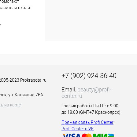
 помогают
расителя входит
фект синего
мягкую и
.
+7 (902) 924-36-40
2005-2023 Prokrasota.ru
Email:
beauty@profi-
рск, ул. Калинина 76А
center.ru
ь на карте
График работы Пн-Пт: с 9:00
до 18:00 (GMT+7 Красноярск)
Прямая связь Profi Center
ника и примулы
Profi Center в VK