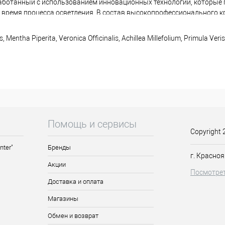
зработанный с использованием инновационных технологий, которые
о время процесса осветления. В состав высокопрофессионального к
ащихся в линии NYO, усиливающая анти-желтый/анти-оранжевый эф
шивания седых волос. Легко смешивается с оксидами NYO, образуя 
s, Mentha Piperita, Veronica Officinalis, Achillea Millefolium, Primula Veris
ют волосы и их структуру во время окрашивания
вном воздействии окружающей среды и УФ-лучей
Помощь и сервисы
ественный блеск и мягкость
Copyright 
ах красоты
nter"
Бренды
г. Красноя
Акции
Посмотрет
Доставка и оплата
Магазины
ьвы, манжетки, мелиссы, перечной мяты, вероники, тысячелист
ливания и окрашивания седых волос
Обмен и возврат