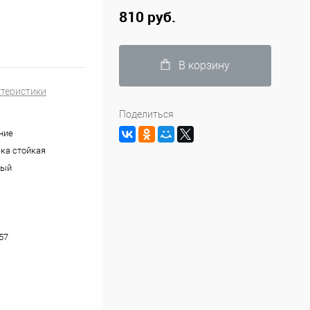
810 руб.
В корзину
ктеристики
Поделиться
ние
ка стойкая
ный
57