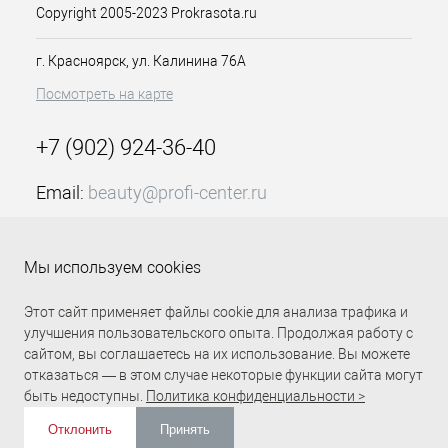
структура волос обеспечивает
Copyright 2005-2023 Prokrasota.ru
равномерное проникновение
пигмента в структуру и более
г. Красноярск, ул. Калинина 76А
качественное окрашивание. Крем-
Посмотреть на карте
краска без аммиака КС т.10М 90 мл
Колор Синк Матрикс используется с
кремом активатором и
+7 (902) 924-36-40
выдерживается на волосах без
использования тепла.
Email:
beauty@profi-center.ru
Особенности продукта:
График работы Пн-Пт: с 9:00 до 18:00 (GMT+7
Красноярск)
В состав входят керамиды
Мы используем cookies
В обновленной версии в два
Прямая связь Profi Center
Profi Center в VK
раза больше
Этот сайт применяет файлы cookie для анализа трафика и
кондиционирующих
улучшения пользовательского опыта. Продолжая работу с
компонентов
сайтом, вы соглашаетесь на их использование. Вы можете
Смешивается с активатором
отказаться — в этом случае некоторые функции сайта могут
Color Sync
быть недоступны.
Политика конфиденциальности >
Применяется для поддержания
оттенка, полученного от
Отклонить
Принять
перманентного окрашивания,