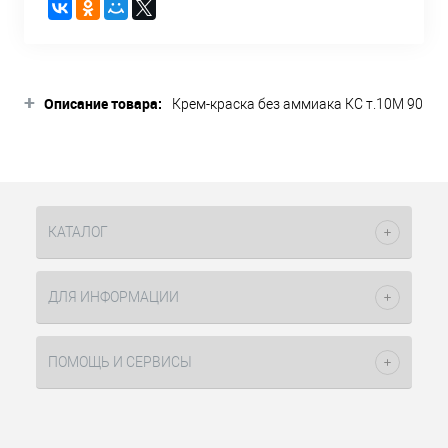
+
Описание товара:
Крем-краска без аммиака КС т.10M 90
мл Color Sync Matrix оттенок очень-
очень светлый блондин пепельный
подходит для окрашивания в
промежутках между перманентным
окрашиванием, для коррекции цвета,
или для придания оттенка
КАТАЛОГ
натуральным волосам без
осветления. В ее состав не входит
аммиак, а значит она никак не влияет
ДЛЯ ИНФОРМАЦИИ
на структуру волоса, являясь
совершенно безвредной. В состав
входит в два раза больше
ПОМОЩЬ И СЕРВИСЫ
ухаживающих компонентов, чем в
иные красители, поэтому волосы
после нее становятся блестящие,
мягкие и выровненные. Более ровная