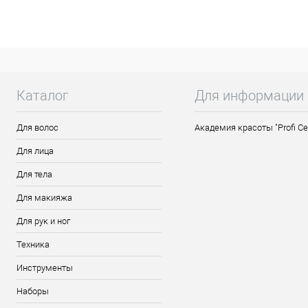
Сохраняет структуру и кончики волос мя
Возвращает волосам здоровый и ухожен
Применение: В зависимости от структуры
после мытья на 2-5 мин и смыть.
Каталог
Для информации
Для волос
Академия красоты "Profi Ce
Для лица
Для тела
Для макияжа
Для рук и ног
Техника
Инструменты
Наборы