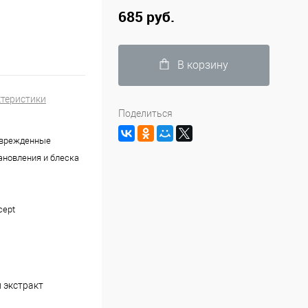
685 руб.
В корзину
ктеристики
Поделиться
оврежденные
ановления и блеска
cept
 экстракт