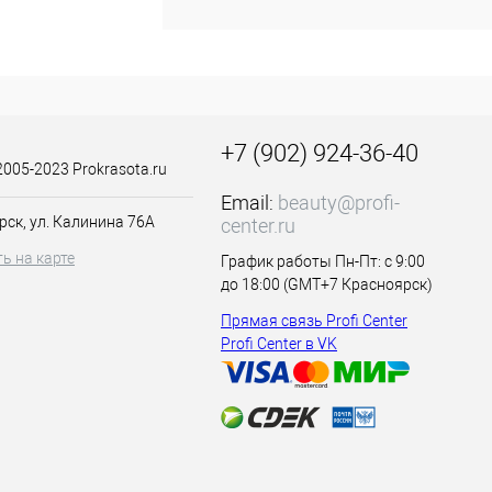
анести на волосы
+7 (902) 924-36-40
2005-2023 Prokrasota.ru
Email:
beauty@profi-
рск, ул. Калинина 76А
center.ru
ь на карте
График работы Пн-Пт: с 9:00
до 18:00 (GMT+7 Красноярск)
Прямая связь Profi Center
Profi Center в VK