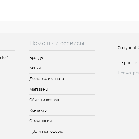
гкими, гладкими и послушными.
ный вид.
 волос, мусс можно использовать как несмываемое средство или н
Помощь и сервисы
Copyright 
nter"
Бренды
г. Красноя
Акции
Посмотрет
Доставка и оплата
Магазины
Обмен и возврат
Контакты
О компании
Публичная оферта