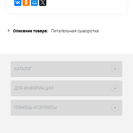
+
Описание товара:
Питательная сыворотка
предназначена для
сухих, ослабленных и поврежденных
волос. Средство
оказывает целенаправленную защиту
участков волос,
поврежденных атмосферными
КАТАЛОГ
явлениями и смогом, обволакивая
волосы защитной пленкой.
Минералы, входящие в
ДЛЯ ИНФОРМАЦИИ
состав сыворотки, возвращают
волосам утерянные питательные
элементы.
ПОМОЩЬ И СЕРВИСЫ
Способ применения: распылить на
чистые, влажные. Не смывать.
Высушить волосы любым способом.