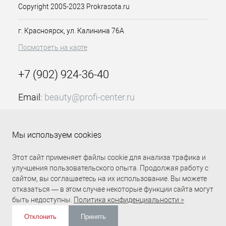
препаратом Hair Plasm и
Copyright 2005-2023 Prokrasota.ru
оборачивают пленкой. Время
выдержки средства - всего 15 минут.
г. Красноярск, ул. Калинина 76А
Активизация компонентов Hair Plasm
происходит под воздействием тепла
Посмотреть на карте
(сушуар, фен, климазон). В процессе
процедуры, волосяные чешуйки
+7 (902) 924-36-40
раскрываются и заполняются
питательной средой препарата. То
Email:
beauty@profi-center.ru
есть, обеспечивается питание
волосяного стержня изнутри.
График работы Пн-Пт: с 9:00 до 18:00 (GMT+7
Красноярск)
Мы используем cookies
Прямая связь Profi Center
Profi Center в VK
Этот сайт применяет файлы cookie для анализа трафика и
улучшения пользовательского опыта. Продолжая работу с
сайтом, вы соглашаетесь на их использование. Вы можете
отказаться — в этом случае некоторые функции сайта могут
быть недоступны.
Политика конфиденциальности >
Отклонить
Принять