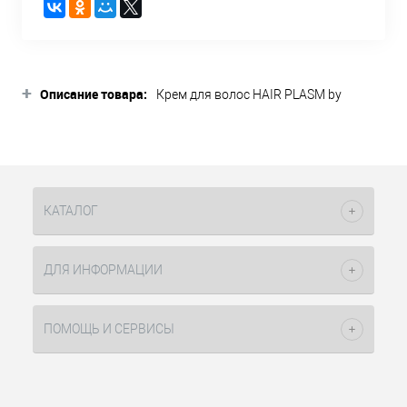
+
Описание товара:
Крем для волос HAIR PLASM by
Constant Delight работает на
молекулярном уровне и решает такие
проблемы волос как:
- ломкость волос
- потеря эластичности и блеска
- повышенная пористость
КАТАЛОГ
- сечение волос
- недостаточное увлажнение
- химические и механические
ДЛЯ ИНФОРМАЦИИ
повреждения структуры волоса
Для молекулярного восстановления
используется самое главное для
ПОМОЩЬ И СЕРВИСЫ
волос вещество - концетрированный
кватернизованный кератин.
В ходе процедуры волосы покрывают