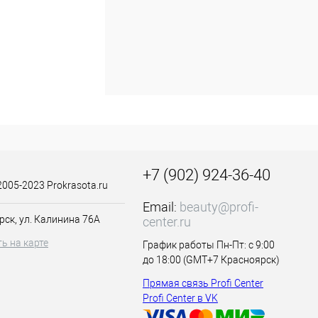
о
а. Активная
оя содержит
 в сочетании с
ого ореха
 придают коже
 легкой, нежирной
твительной.
+7 (902) 924-36-40
. После нанесения
2005-2023 Prokrasota.ru
Email:
beauty@profi-
рск, ул. Калинина 76А
center.ru
ь на карте
График работы Пн-Пт: с 9:00
до 18:00 (GMT+7 Красноярск)
Прямая связь Profi Center
Profi Center в VK