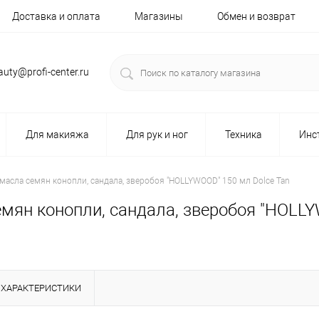
Доставка и оплата
Магазины
Обмен и возврат
auty@profi-center.ru
Для макияжа
Для рук и ног
Техника
Инс
 масла семян конопли, сандала, зверобоя "HOLLYWOOD" 150 мл Dolce Tan
емян конопли, сандала, зверобоя "HOLL
ХАРАКТЕРИСТИКИ