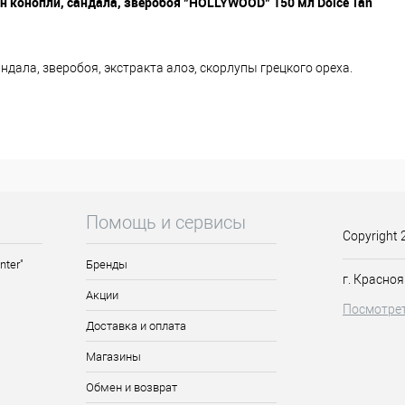
н конопли, сандала, зверобоя "HOLLYWOOD" 150 мл Dolce Tan
нопли, масла сандала, зверобоя, экстракта алоэ, скорлупы грецког
дала, зверобоя, экстракта алоэ, скорлупы грецкого ореха.
 35 компонентным бронзатором для получения равномерного загар
ый, ровный, стойкий и естественный оттенок загара. Масло звероб
мого коже для получения быстрого загара. Масло сандала, которое
енные процессы в клетках кожи. Экстракты алоэ и скорлупы грецк
ий и подтягивающий эффект, уменьшают проявление целлюлита и
 в коже, а также снимает воспалительные процессы. Крем обладает
ние. Подходит для любых типов кожи, но особенно для сухой и чувс
Помощь и сервисы
мерно нанести на тело непосредственно перед загаром в солярии
Copyright 
nter"
Бренды
г. Красноя
Акции
Посмотрет
Доставка и оплата
Магазины
Обмен и возврат