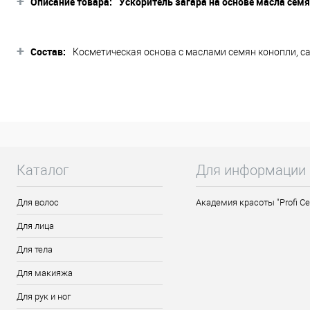
+
Описание товара:
Ускоритель загара на основе масла семя
Описание товара
+
В основу средства входят масла семян ко
Состав:
Косметическая основа с маслами семян конопли, сан
ореха. Профессиональный мягкий крем с
формула состава обеспечивает безупречн
высокие концентрации каротина необходи
другими ингредиентами активизирует обм
оказывают великолепный общеукрепляющ
упругость. Крем восполняет потери влаги
текстурой, обеспечивая идеальное нанесе
Способ применения
Каталог
Для информации
Лёгкими массирующими движениями равно
тщательно вымыть руки.
Для волос
Академия красоты "Profi Ce
Для лица
Для тела
Для макияжа
Для рук и ног