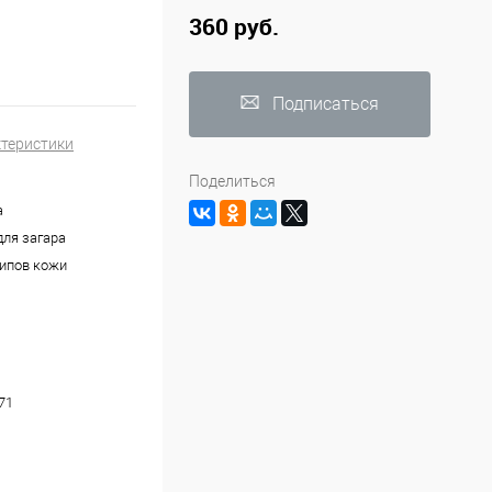
360 руб.
Подписаться
ктеристики
Поделиться
а
для загара
типов кожи
71