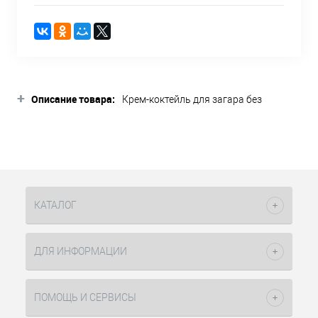
+
Описание товара:
Крем-коктейль для загара без
бронзаторов Kailua Tanning от
Hawaiiana для проявления базового
загара. Обеспечивает коже сияющий
вид и бережный уход. Комплекс
активаторов с тирозином позволяют
получить настоящий гавайский загар.
Глубоко увлажняет и тонизирует
КАТАЛОГ
кожу, питает кожу и заряжает ее
энергией, обеспечивает максимально
эффективную защиту для Вашей
ДЛЯ ИНФОРМАЦИИ
кожи.
Активные компоненты:
ПОМОЩЬ И СЕРВИСЫ
Комплекс активаторов с