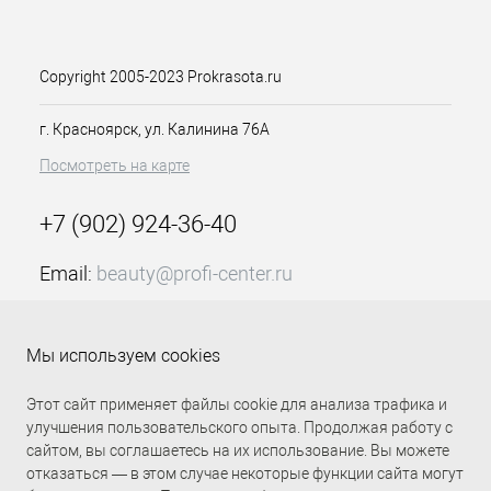
тирозином, интенсивным
экстрактом алоэ вера, экстракт
кокоса и сахарного тростника
Copyright 2005-2023 Prokrasota.ru
позволяют получить
настоящий гавайский загар!
г. Красноярск, ул. Калинина 76А
Бронзирующий комплекс еще
больше усилит эффект Вашего
Посмотреть на карте
загара.
Живительный экстракт из чая
+7 (902) 924-36-40
Матча и Семян Чиа обладают
регенерирующим эффектом и
придают вашей коже свежий
Email:
beauty@profi-center.ru
сияющий вид.
График работы Пн-Пт: с 9:00 до 18:00 (GMT+7
Масло семян подсолнуха
Красноярск)
глубоко увлажняет и
Мы используем cookies
тонизирует кожу.
Прямая связь Profi Center
Profi Center в VK
Ценное масло ши и витамин С
Этот сайт применяет файлы cookie для анализа трафика и
питают кожу и заряжают ее
улучшения пользовательского опыта. Продолжая работу с
энергией.
сайтом, вы соглашаетесь на их использование. Вы можете
Экстракт черники обеспечивает
отказаться — в этом случае некоторые функции сайта могут
максимально эффективную