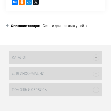
+
Описание товара:
Серьги для прокола ушей в
завальцовке голографика R Caflon из
высококачественной нержавеющей
стали.
Иглы-серьги упакованы в стерильные
картриджи.
КАТАЛОГ
ДЛЯ ИНФОРМАЦИИ
ПОМОЩЬ И СЕРВИСЫ