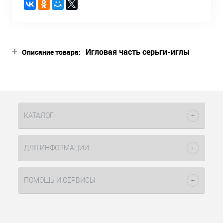
+
Игловая часть серьги-иглы
Описание товара:
имеет диаметр 0,9 мм и
специальную заточку. Все это
обеспечивает значительное
сокращение болевых
ощущений.
КАТАЛОГ
Застежка серьги-иглы
закрывается так, что полностью
исключается «зажим» мочки
ДЛЯ ИНФОРМАЦИИ
уха. Соответственно процесс
заживления происходит без
проблем.
ПОМОЩЬ И СЕРВИСЫ
Серьги-иглы изготовлены из
высококачественной
хирургической стали,