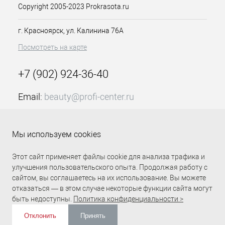
представлены в версии с
Copyright 2005-2023 Prokrasota.ru
золотым покрытием и без.
г. Красноярск, ул. Калинина 76А
Посмотреть на карте
+7 (902) 924-36-40
Email:
beauty@profi-center.ru
График работы Пн-Пт: с 9:00 до 18:00 (GMT+7
Красноярск)
Мы используем cookies
Прямая связь Profi Center
Profi Center в VK
Этот сайт применяет файлы cookie для анализа трафика и
улучшения пользовательского опыта. Продолжая работу с
сайтом, вы соглашаетесь на их использование. Вы можете
отказаться — в этом случае некоторые функции сайта могут
быть недоступны.
Политика конфиденциальности >
Отклонить
Принять