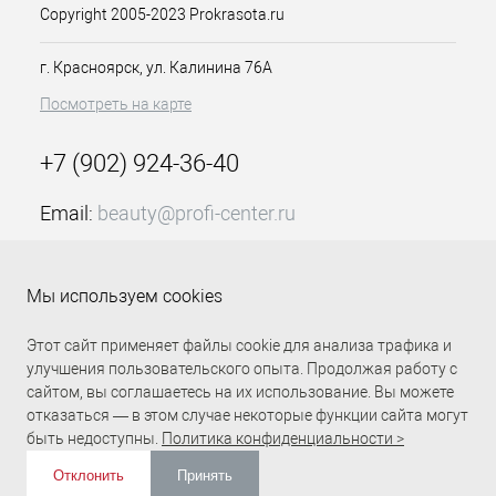
хирургической стали
,
Copyright 2005-2023 Prokrasota.ru
представлены в версии с
золотым покрытием и без.
г. Красноярск, ул. Калинина 76А
Посмотреть на карте
+7 (902) 924-36-40
Email:
beauty@profi-center.ru
График работы Пн-Пт: с 9:00 до 18:00 (GMT+7
Красноярск)
Мы используем cookies
Прямая связь Profi Center
Profi Center в VK
Этот сайт применяет файлы cookie для анализа трафика и
улучшения пользовательского опыта. Продолжая работу с
сайтом, вы соглашаетесь на их использование. Вы можете
отказаться — в этом случае некоторые функции сайта могут
быть недоступны.
Политика конфиденциальности >
Отклонить
Принять