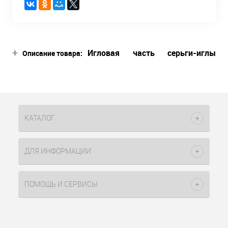
+
Игловая часть серьги-иглы
Описание товара:
имеет диаметр 0,9 мм и
специальную заточку.
Все это обеспечивает
значительное сокращение
болевых ощущений.
КАТАЛОГ
Застежка серьги-иглы
закрывается так, что полностью
ДЛЯ ИНФОРМАЦИИ
исключается «зажим» мочки
уха. Соответственно процесс
заживления происходит без
ПОМОЩЬ И СЕРВИСЫ
проблем.
Серьги-иглы изготовлены из
высококачественной