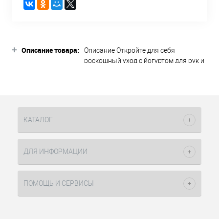
+
Описание товара:
Описание Откройте для себя
роскошный уход с йогуртом для рук и
тела, обогащенным маслами кокоса и
виноградных косточек. Эта
уникальная комбинация
обеспечивает глубокое увлажнение и
питание кожи, делая её мягкой и
КАТАЛОГ
бархатистой. Масло кокоса богато
лауриновой кислотой, которая
обладает антибактериальными и
ДЛЯ ИНФОРМАЦИИ
противовоспалительными
свойствами. Откройте для себя яркий,
свежий и сочный аромат помело.
ПОМОЩЬ И СЕРВИСЫ
Идеально подходит для всех типов
кожи. Состав: Aqua, Potassium Cetyl
Phosphate, Glyceryl Stearate, PEG-100
Stearate, Caprylic/Capric Triglyceride,