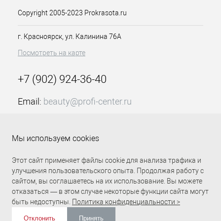
Glycerin, Ethylhexyl Stearate, Panthenol,
Copyright 2005-2023 Prokrasota.ru
Allantoin, Aloe Barbadensis Leaf Juice,
Vitis Vinifera (Grape) Seed Oil, Triticum
г. Красноярск, ул. Калинина 76А
Vulgare (Wheat) Germ Oil, Cocos
Nucifera (Coconut) Oil, Fragrance,
Посмотреть на карте
Phenoxyethanol, Ethylhexylglycerin,
Sodium Hydroxide Назначение:
+7 (902) 924-36-40
Домашний уход за телом.
Применение: Нанести йогурт
массажными движениями на
Email:
beauty@profi-center.ru
очищенную кожу рук, ног и тела.
График работы Пн-Пт: с 9:00 до 18:00 (GMT+7
Красноярск)
Мы используем cookies
Прямая связь Profi Center
Profi Center в VK
Этот сайт применяет файлы cookie для анализа трафика и
улучшения пользовательского опыта. Продолжая работу с
сайтом, вы соглашаетесь на их использование. Вы можете
отказаться — в этом случае некоторые функции сайта могут
быть недоступны.
Политика конфиденциальности >
Отклонить
Принять