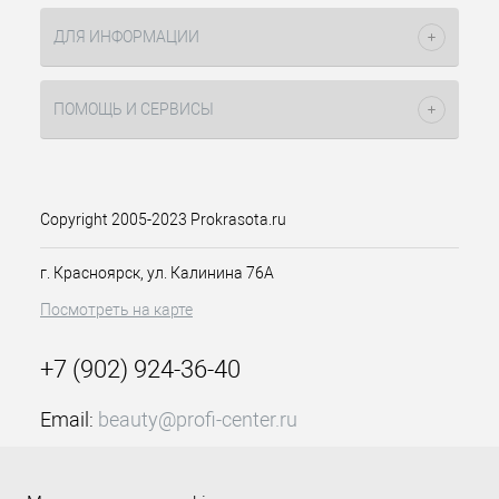
эластичность, эфирное масло корицы,
что стимулирует обменные процессы
ДЛЯ ИНФОРМАЦИИ
в клетках кожи. Разогревающий
комплекс в сочетании с экстрактом
красного перца стимулирует выводит
ПОМОЩЬ И СЕРВИСЫ
лишнюю жидкость и
кровообращение.
Способ применения
Нанести масло на чистую сухую кожу
Copyright 2005-2023 Prokrasota.ru
интенсивными массирующими
движениями. Для усиления эффекта
рекомендуется наносить под пленку
г. Красноярск, ул. Калинина 76А
на 15-30 мин, после применения
Посмотреть на карте
помыть руки.
Подходит для ежедневного
использования после душа и ванны,
+7 (902) 924-36-40
обертывания, всех видов массажа.
Email:
beauty@profi-center.ru
График работы Пн-Пт: с 9:00 до 18:00 (GMT+7
Красноярск)