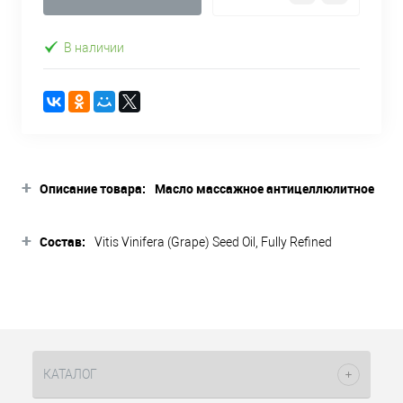
В наличии
+
Описание товара:
Масло массажное антицеллюлитное
разогревающее HOT LIPOSUCTION,
400 мл Zor`ya
+
Состав:
Vitis Vinifera (Grape) Seed Oil, Fully Refined
Описание товара
Deodorized Edible Soybaen Oil,Citrus Paradisi Oil,
Cinnamomum Zeylanicum Bark Oil, Helianthus
Разогревающее массажное масло
Annuus (Sunflower) Seed Oil, Red pepper extract,
для тела обеспечивает
Parfum.
антицеллюлитным,
лимфодренажным, моделирующим и
лифтинг эффектом. В состав входит
эфирное масло грейпфрута , которое
КАТАЛОГ
возвращают ей упругость и