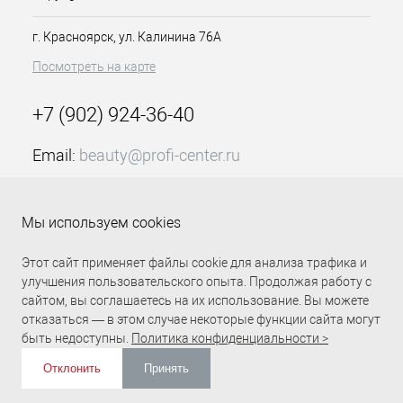
движениями до полного впитывания.
г. Красноярск, ул. Калинина 76А
Посмотреть на карте
+7 (902) 924-36-40
Email:
beauty@profi-center.ru
График работы Пн-Пт: с 9:00 до 18:00 (GMT+7
Красноярск)
Мы используем cookies
Прямая связь Profi Center
Profi Center в VK
Этот сайт применяет файлы cookie для анализа трафика и
улучшения пользовательского опыта. Продолжая работу с
сайтом, вы соглашаетесь на их использование. Вы можете
отказаться — в этом случае некоторые функции сайта могут
быть недоступны.
Политика конфиденциальности >
Отклонить
Принять
ИЗБРАННОЕ
0
КОРЗИНА
0