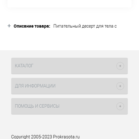
+
Описание товара:
Питательный десерт для тела с
натуральным маслом Ши, витамином
Е, Д-пантенолом. Сливочная текстура
суфле превращает уход за телом в
особое удовольствие. Насыщает кожу
питательными компонентами и
витаминами, смягчает, обладает
КАТАЛОГ
увлажняющими и защитными
свойствами.
ДЛЯ ИНФОРМАЦИИ
LUXURY LIFE формула для
удовольствия: роскошная текстура
тает на коже и дарит цветочный
ПОМОЩЬ И СЕРВИСЫ
аромат.
Способ применения: нанесите
небольшое количество суфле на
чистую сухую кожу, равномерно
Copyright 2005-2023 Prokrasota.ru
распределите массажными